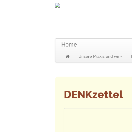
TraumzeitPraxis 
Susann und Hendrik Heidler
Home
Unsere Praxis und wir
Home
>
DENKzettel
DENKzettel