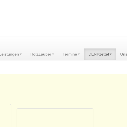
am Scheibenberg/Erzgebirge
Leistungen
HolzZauber
Termine
DENKzettel
Uns