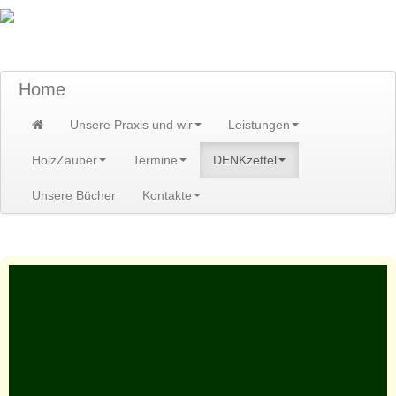
TraumzeitPraxis am Scheibenberg/Erzgebirge
Susann und Hendrik Heidler
Home
Unsere Praxis und wir
Leistungen
HolzZauber
Termine
DENKzettel
Unsere Bücher
Kontakte
Home
>
DENKzettel
>
Projekt: Soziale Notwehr