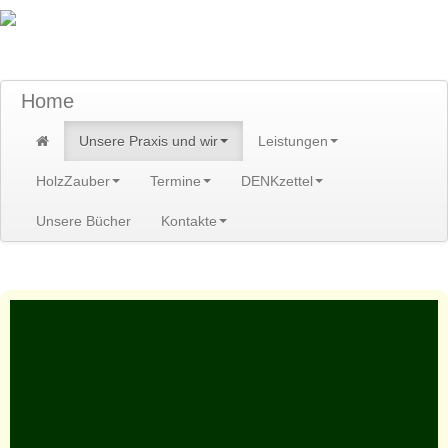
TraumzeitPraxis am Scheibenberg/Erzgebirge
Susann und Hendrik Heidler
Home
Unsere Praxis und wir
Leistungen
HolzZauber
Termine
DENKzettel
Unsere Bücher
Kontakte
Home
>
Unsere Praxis und wir