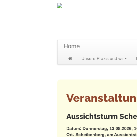
TraumzeitPraxis 
Susann und Hendrik Heidler
Home
Unsere Praxis und wir
Home
>
Termine
>
Termine
Veranstaltu
Aussichtsturm Sche
Datum: Donnerstag, 13.08.2026, 1
Ort: Scheibenberg, am Aussichts