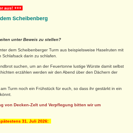
der aus! +++
f dem Scheibenberg
eiten unter Beweis zu stellen?
hinter dem Scheibenberger Turm aus beispielsweise Haselruten mit
 Schlafsack darin zu schlafen.
bendbrot suchen, um an der Feuertonne lustige Würste damit selbst
schichten erzählen werden wir den Abend über den Dächern der
m Turm noch ein Frühstück für euch, so dass ihr gestärkt in ein
könnt.
g von Decken-Zelt und Verpflegung bitten wir um
pätestens 31. Juli 2026: