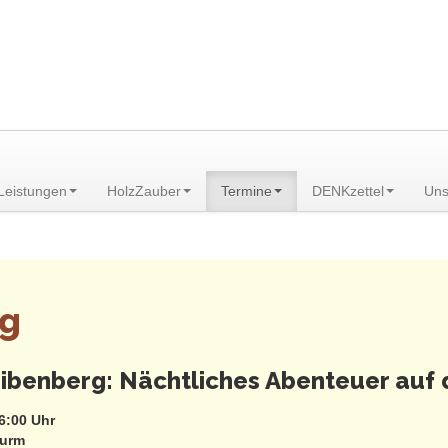
am Scheibenberg/Erzgebirge
Leistungen
HolzZauber
Termine
DENKzettel
Uns
ng
ibenberg: Nächtliches Abenteuer auf
6:00 Uhr
turm