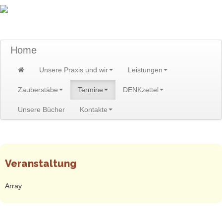
TraumzeitPraxis am Scheibenberg/Erzgebirge
Susann und Hendrik Heidler
Home
Unsere Praxis und wir
Leistungen
Zauberstäbe
Termine
DENKzettel
Unsere Bücher
Kontakte
Home
>
Termine
>
Termine
Veranstaltung
Array
AGB
-
Impressum
-
Datenschutzerklärung
-
Sitemap