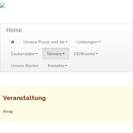
TraumzeitPraxis am Scheibenberg/Erzgebirge
Susann und Hendrik Heidler
Home
Unsere Praxis und wir
Leistungen
Zauberstäbe
Termine
DENKzettel
Unsere Bücher
Kontakte
Home
>
Termine
>
Termine
Veranstaltung
Array
AGB
-
Impressum
-
Datenschutzerklärung
-
Sitemap