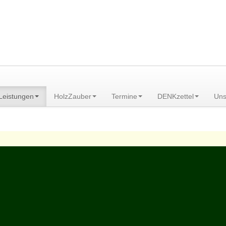
am Scheibenberg/Erzgebirge
Leistungen
HolzZauber
Termine
DENKzettel
Uns
ngen