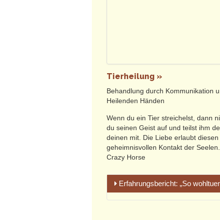
Tierheilung »
Behandlung durch Kommunikation u
Heilenden Händen
Wenn du ein Tier streichelst, dann 
du seinen Geist auf und teilst ihm d
deinen mit. Die Liebe erlaubt diesen
geheimnisvollen Kontakt der Seelen.
Crazy Horse
Erfahrungsbericht: „So wohltuen
„Ich denke sehr oft und gerne an d
Jahre Therapie.