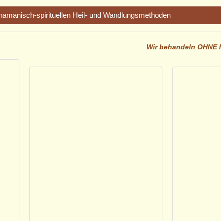
hamanisch-spirituellen Heil- und Wandlungsmethoden
Wir behandeln OHNE M
theilung
inzigartigkeit jedes Menschen
s Miteinander
Dies- und Jenseits
fahrungswissenschaft
ortschreiten des Leidens, immer mehr Medikamente, belastende Neb
ausschläge, Hoffnungslosigkeit, Mangel an Liebe, Burn out und trotz 
in Ende in Sicht?
 des öfteren und von der Sehnsucht nach wirklichem Heilsein. Da liegt
rsachen der Erkrankungen liegen, um weit über eine Symptombehandlu
 wir sehr. Ist sie gesund, wird sich aus ihr auch Gesundheit entfalten.
m dort mit Ihrer Erlaubnis bewusst und aktiv das zu verändern, was Ih