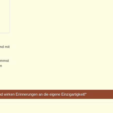
nd mit
nimmst
en
d wirken Erinnerungen an die eigene Einzigartigkeit!“
ie letzten 2 Stunden, will nicht fett auftragen, aber diese 2 Stunden h