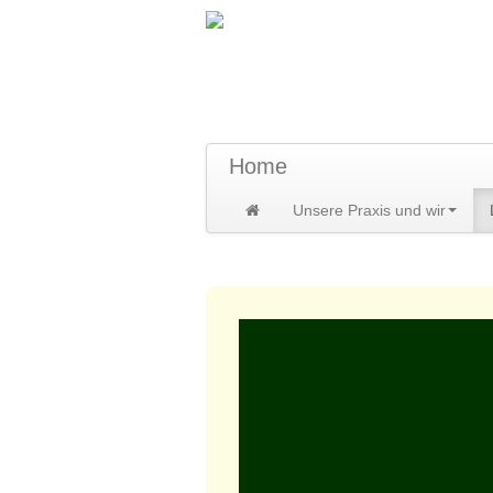
TraumzeitPraxis 
Susann und Hendrik Heidler
Home
Unsere Praxis und wir
Home
>
Leistungen
>
Heilbehandlu