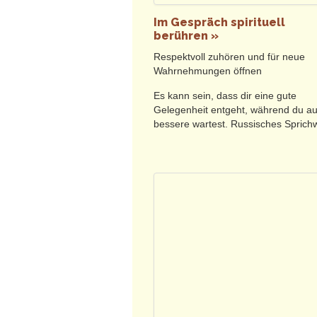
Durch unser empfindsames Wirken
Wiederherstellen der aus dem Gl
Im Gespräch spirituell
berühren »
Dafür bringen wir uns ganz ein, g
Respektvoll zuhören und für neue
Geschichten in Einzelsitzungen
Wahrnehmungen öffnen
anderem.
Es kann sein, dass dir eine gute
Begleitpersonen zur Stütze und/ode
Gelegenheit entgeht, während du au
bessere wartest. Russisches Sprich