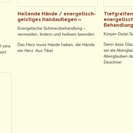
 finden körperliche Schmerzen, seelische Leiden und geistige Belas
eichgewicht geratenen Harmonie.
Heilende Hände / energetisch-
Tiefgreifen
ehen ebenfalls das Risiko der Heilung ein, gestalten mit den Kräften de
geistiges Handauflegen »
energetisch
, Behandlungsserien, bei Hausbesuchen, Fernbehandlungen, Paar- un
Behandlung
Energetische Schmerzbehandlung –
Körper-Geist-Se
vermeiden, lindern und heilsam beenden
r aktivem Mitwirken sind ausdrücklich möglich, bei Kindern oft erforde
Denn dass Gla
Das Herz muss Hände haben, die Hände
f eine
sei als Aberglau
ein Herz. Aus Tibet
wort
Aberglauben de
Deschner