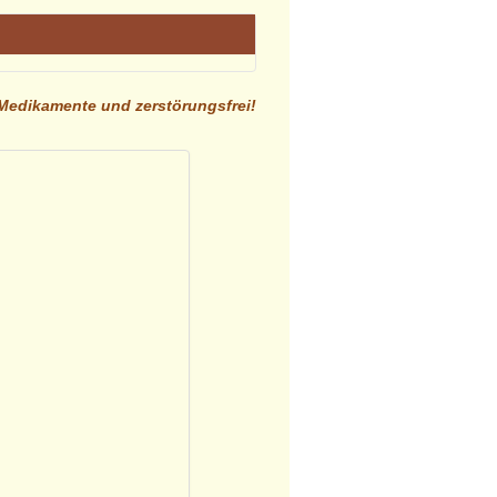
edikamente und zerstörungsfrei!
enwirkungen, schwächende
unendlicher Geduld bei
 es auf der Hand, andere Wege als
ng hinaus wirken zu können.
 Andernfalls wirken wir
re Heilung bisher verhinderte.