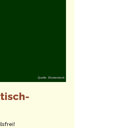
Quelle: Shutterstock
tisch-
lsfrei!