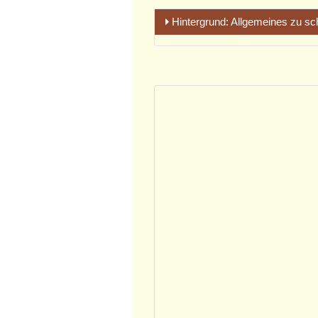
Hintergrund: Allgemeines zu sc
Grundlagen unseres Wirkens:
Selbstermächtigung zur Selbs
Bedingungslose Achtung der E
Mitgefühl und hierarchiefreie
Ganzeit aller Natur, inkl. von 
Schamanisch-energetische Er
Immer wieder krank, ständiges F
Operationen, wiederkehrende Haut
unzähligen Behandlungen doch ke
Solches oder ähnliches hören wir
üblich zu gehen.
Diese suchen wir dort, wo die U
Den Begriff Traumlandschaft mögen
gemeinsam in dieser Landschaft, u