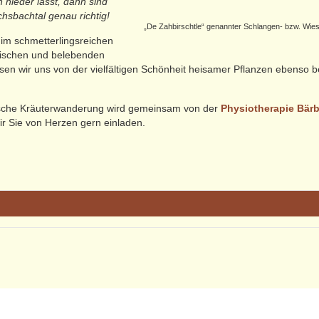
 nieder lässt, dann sind
hsbachtal genau richtig!
„De Zahbirschtle“ genannter Schlangen- bzw. Wiese
 im schmetterlingsreichen
imischen und belebenden
ssen wir uns von der vielfältigen Schönheit heisamer Pflanzen ebenso
gische Kräuterwanderung wird gemeinsam von der
Physiotherapie Bärb
ir Sie von Herzen gern einladen.
zter Teilnehmerzahl Voranmeldung erwünscht!
AGB
-
Impressum
-
Datenschutzerklärung
-
Sitemap
 Pöhla nach Rittersgrün, kurz vor Ortsausgang auf Höhe der Firma Pöh