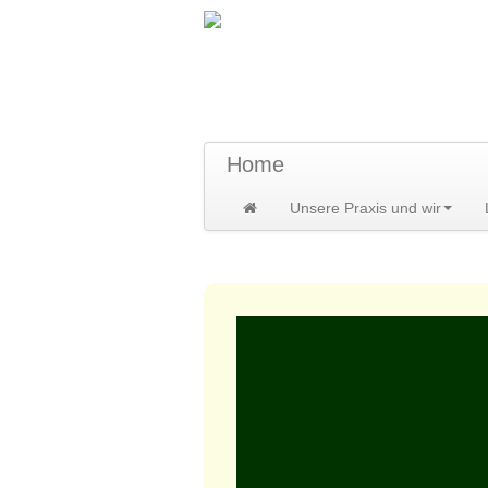
TraumzeitPraxis 
Susann und Hendrik Heidler
Home
Unsere Praxis und wir
Home
>
Leistungen
>
Heilpflanzenver