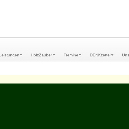
am Scheibenberg/Erzgebirge
Leistungen
HolzZauber
Termine
DENKzettel
Uns
anstaltungen
>
Heilpflanzenwanderungen
>
Pöhla