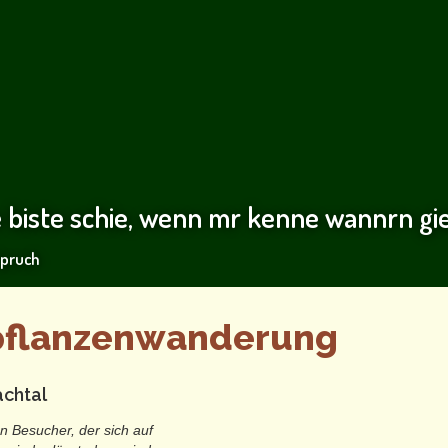
e biste schie, wenn mr kenne wannrn gi
Spruch
lpflanzenwanderung
achtal
n Besucher, der sich auf