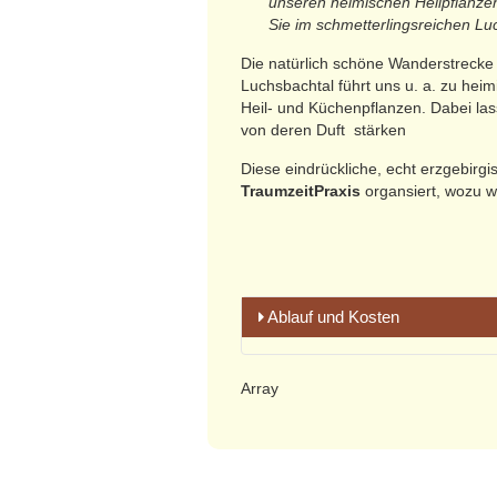
unseren heimischen Heilpflanzen
Sie im schmetterlingsreichen Luc
Die natürlich schöne Wanderstrecke
Luchsbachtal führt uns u. a. zu he
Heil- und Küchenpflanzen. Dabei la
von deren Duft stärken
Diese eindrückliche, echt erzgebir
TraumzeitPraxis
organsiert, wozu w
Ablauf und Kosten
Array
Bitte beachten: Wegen begren
Treffpunkt:
14.00 Uhr an der Hauptstraße von