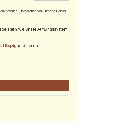
nknöterich – fotografiert von Hendrik Heidler
 begeistern wie unser Atmungssystem
el Espig
und unserer
la-Bau links ins Luchsbachtal