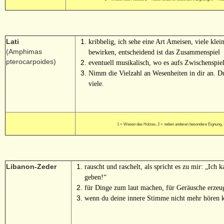
Lati
kribbelig, ich sehe eine Art Ameisen, viele kl
(Amphimas
bewirken, entscheidend ist das Zusammenspiel
pterocarpoides)
eventuell musikalisch, wo es aufs Zwischenspi
Nimm die Vielzahl an Wesenheiten in dir an. Du
viele.
1 = Wesen des Holzes, 2 = neben anderen besondere Eignung,
Libanon-
Zeder
rauscht und raschelt, als spricht es zu mir: „Ich
geben!“
für Dinge zum laut machen, für Geräusche erzeu
wenn du deine innere Stimme nicht mehr hören 