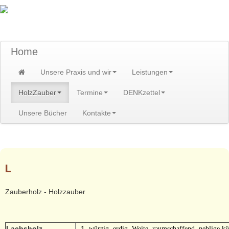
TraumzeitPraxis am Scheibenberg/Erzgebirge
Susann und Hendrik Heidler
Home
Unsere Praxis und wir
Leistungen
HolzZauber
Termine
DENKzettel
Unsere Bücher
Kontakte
Home
>
HolzZauber
>
Zauberholzliste
L
Zauberholz - Holzzauber
Lachsholz
würzig, erdig, Weite, raumschaffend, neblige k