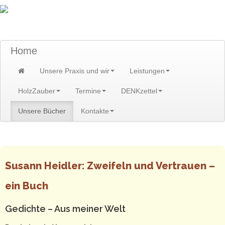
TraumzeitPraxis am Scheibenberg/Erzgebirge
Susann und Hendrik Heidler
Home
Unsere Praxis und wir
Leistungen
HolzZauber
Termine
DENKzettel
Unsere Bücher
Kontakte
Home
>
Unsere Bücher
Susann Heidler: Zweifeln und Vertrauen –
ein Buch
Gedichte – Aus meiner Welt