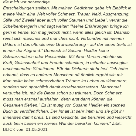
die mich vor notwendige
Entscheidungen stellten. Mit meinen Gedichten gebe ich Einblick in
meine Welt: eine Welt voller Schmerz, Trauer, Neid, Ausgrenzung,
Stille und Zweifel aber auch voller Staunen und Liebe", verrät die
Scheibenbergerin und sagt weiter: "Meine Erfahrungen bringe ich
gern in Verse. Ich mag jedoch nicht, wenn alles gleich ist. Deshalb
reimt sich manches und manches nicht. Verbunden mit meinen
Bildern ist das oftmals eine Gratwanderung - auf der einen Seite ist
immer der Abgrund."
Dennoch ist Susann Heidler keine
Schwarzmalerin oder Pessimistin. Mit ihren Versen möchte sie
Kraft, Gelassenheit und Freude schenken, in mitunter ausweglos
erscheinenden Situationen. Für die Dichterin steht fest: "Ich habe
erkannt, dass es anderen Menschen oft ähnlich ergeht wie mir.
Man sollte keine schmerzhaften Träume im Leben ausklammern,
sondern sich sprachlich damit auseinandersetzen. Manchmal
versuche ich, mir die Dinge schön zu träumen. Doch Schmerz
muss man erstmal aushalten, denn erst dann können die
Gedanken fließen." Es ist mutig von Susann Heidler ein solches
Buch zu veröffentlichen. Der Inhalt ist sehr intim und sie gibt ihr
Innerstes damit preis. Es sind Gedichte, die berühren und vielleicht
auch beim Lesen ein kleines Wunder bewirken können.“
Zitat:
BLICK vom 01.05.2021