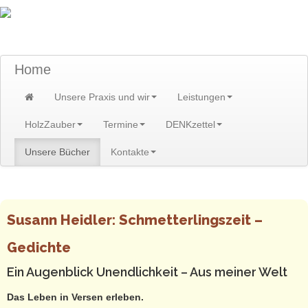
TraumzeitPraxis am Scheibenberg/Erzgebirge
Susann und Hendrik Heidler
Home
Unsere Praxis und wir
Leistungen
HolzZauber
Termine
DENKzettel
Unsere Bücher
Kontakte
Home
>
Unsere Bücher
Susann Heidler: Schmetterlingszeit –
Gedichte
Ein Augenblick Unendlichkeit – Aus meiner Welt
Das Leben in Versen erleben.