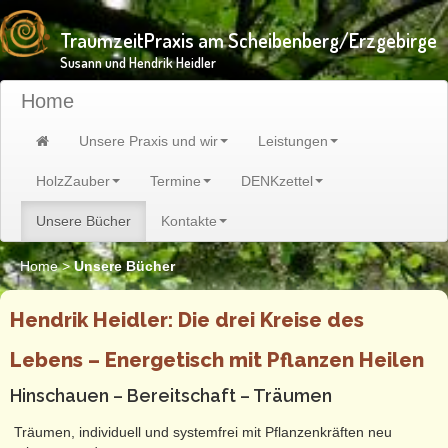
TraumzeitPraxis am Scheibenberg/Erzgebirge
Susann und Hendrik Heidler
Home
Unsere Praxis und wir
Leistungen
HolzZauber
Termine
DENKzettel
Unsere Bücher
Kontakte
Home
>
Unsere Bücher
Hendrik Heidler: Die drei Kreise des
Lebens – Energetisch mit Pflanzen Heilen
Hinschauen – Bereitschaft – Träumen
Träumen, individuell und systemfrei mit Pflanzenkräften neu