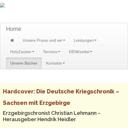
TraumzeitPraxis am Scheibenberg/Erzgebirge
Susann und Hendrik Heidler
Home
Unsere Praxis und wir
Leistungen
HolzZauber
Termine
DENKzettel
Unsere Bücher
Kontakte
Home
>
Unsere Bücher
Hardcover: Die Deutsche Kriegschronik –
Sachsen mit Erzgebirge
Erzgebirgschronist Christian Lehmann –
Herausgeber Hendrik Heidler