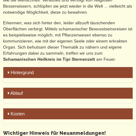
wie die Menschheit. Verteufelt und verfolgt von religiösen
Besserwissern, schlüpfen sie jetzt wieder in die Welt ... vielleicht als
notwendige Möglichkeit, diese zu bewahren.
Erkennen, was sich hinter den, leider allzuoft täuschenden
Oberflächen verbirgt. Mittels schamanischer Bewusstseinsreisen ist
es beispielsweise möglich, mit Pflanzenwesen ebenso zu
kommunizieren, wie mit der eigenen Seele oder einem erkrakten
Organ. Sich behutsam dieser Thematik zu nähern und eigene
Erfahrungen dabei zu sammeln, treffen wir uns zum
Schamanischen Heilkreis im Tipi Sternenzelt
am Feuer.
Hintergrund
Das moderne, alltägliche Leben kann als tiefe Entfremdung
Ablauf
vom natürlichen und sozialen Sein des Menschen beschrieben
werden. Aber wir Menschen sind auch Natur und benötigen
menschliches Miteinander, wie die Luft zum Atmen. Aber auch
Aktuelle Termine untenstehend!
viele religiöse Formen haben jegliche Spiritualität als Gefahr
Kosten
für ihre Macht aus ihren Ritualen verbannt. Das lässt uns
Beginn:
jeweils 18.00 Uhr im großem Tipi im
Waldcamping
Menschen regelrecht vertrocknen.
Thalheim
, Berghausweg 5 (unterhalb Sportpark)
Für die Durchführung unseres Heilkreises fallen einige Kosten
Wichtiger Hinweis für Neuanmeldungen!
Doch lassen sich neue, spirituelle Wege finden, wie sie in