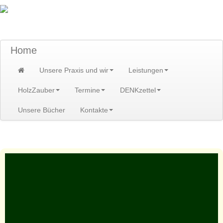
TraumzeitPraxis am Scheibenberg/Erzgebirge
Susann und Hendrik Heidler
Home
Unsere Praxis und wir
Leistungen
HolzZauber
Termine
DENKzettel
Unsere Bücher
Kontakte
Home
>
Leistungen
>
Kurse/Kreise/Erlebnis
>
Kreise
>
Schamanischer Heilkreis