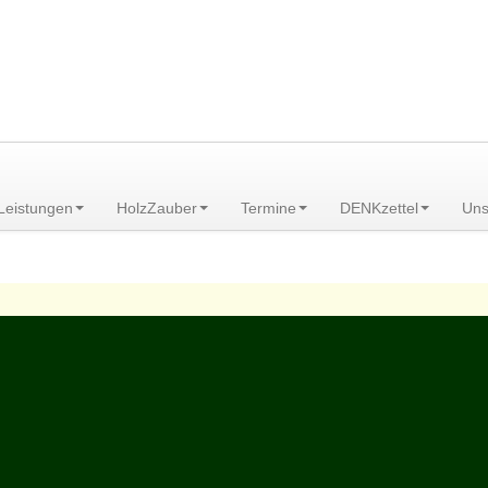
am Scheibenberg/Erzgebirge
Leistungen
HolzZauber
Termine
DENKzettel
Uns
ömer