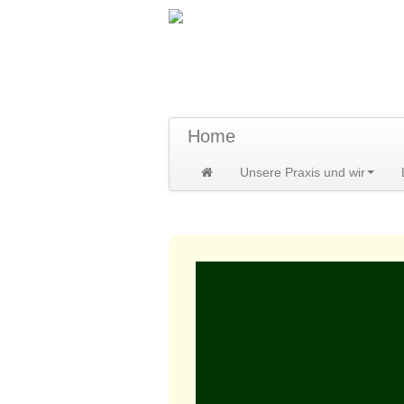
TraumzeitPraxis 
Susann und Hendrik Heidler
Home
Unsere Praxis und wir
Home
>
Kontakte
>
Partner
>
Rolf R