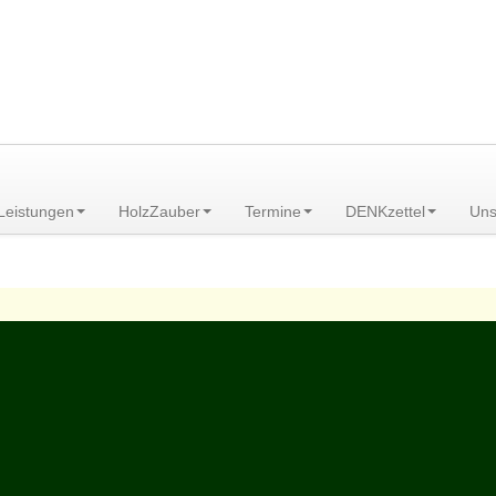
am Scheibenberg/Erzgebirge
Leistungen
HolzZauber
Termine
DENKzettel
Uns
attle