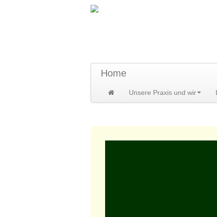
TraumzeitPraxis 
Susann und Hendrik Heidler
Home
Unsere Praxis und wir
Home
>
Kontakte
>
Partner
>
Roger M