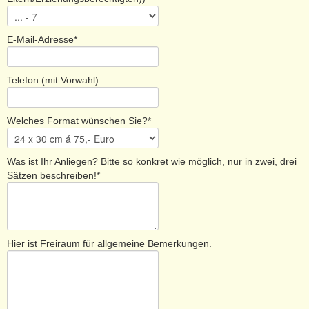
Ländervorwahl)*
Teilzahlungen sind in Ausnahmefällen bei Rücksprache
möglich.
E-Mail-Adresse*
Wann sind sie günstig zu erreichen (Zeit/Tage)?*
Telefon (mit Vorwahl)
E-Mail-Adresse*
Welches Format wünschen Sie?*
Hier ist Freiraum für allgemeine Bemerkungen.
Was ist Ihr Anliegen? Bitte so konkret wie möglich, nur in zwei, drei
Sätzen beschreiben!*
SPAM-Schutz! Bitte Lösen
Sie diese Aufgabe: Multiplizieren
8 * 7
Alle mit * gekennzeichneten Felder ausfüllen
Hier ist Freiraum für allgemeine Bemerkungen.
Alle von Ihnen angegebenen Daten unterliegen der
Verschwiegenheit, verbleiben in der TraumzeitPraxis und
werden NICHT an Dritte weitergegeben.