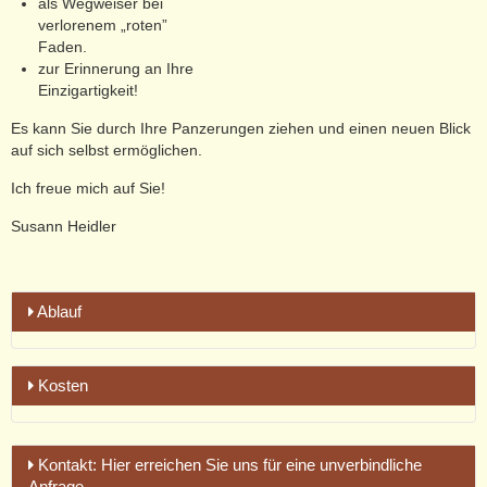
als Wegweiser bei
verlorenem „roten”
Faden.
zur Erinnerung an Ihre
Einzigartigkeit!
Es kann Sie durch Ihre Panzerungen ziehen und einen neuen Blick
auf sich selbst ermöglichen.
Ich freue mich auf Sie!
Susann Heidler
Ablauf
Kosten
Ihr in Acryl auf
Leinwand gemaltes
Seelenbild offenbart mir
Ihre Ewige Seele als ein
Schönstes
Bild von sich selbst.
Dafür
wirke ich mittels schamanischer Seelenreise. Für diese ist es
Unabhängig von Ihrem formulierten Anliegen, berechnen wir
unerheblich, ob ich Sie persönlich kenne oder Sie weit entfernt
Kontakt: Hier erreichen Sie uns für eine unverbindliche
folgende Festpreise:
sind (Raum und Zeit spielen KEINE Rolle). Wichtig sind nur
Ihr
Anfrage