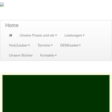
TraumzeitPraxis am Scheibenberg/Erzgebirge
Susann und Hendrik Heidler
Home
Unsere Praxis und wir
Leistungen
HolzZauber
Termine
DENKzettel
Unsere Bücher
Kontakte
Home
>
Leistungen
>
Wahrsagen
>
Persönliche Seelenbilder