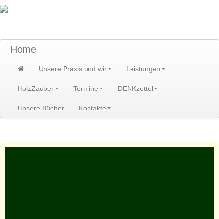
TraumzeitPraxis am Scheibenberg/Erzgebirge
Susann und Hendrik Heidler
Home
Unsere Praxis und wir
Leistungen
HolzZauber
Termine
DENKzettel
Unsere Bücher
Kontakte
Home
>
Kontakte
>
Partner
>
Tobias Heidler