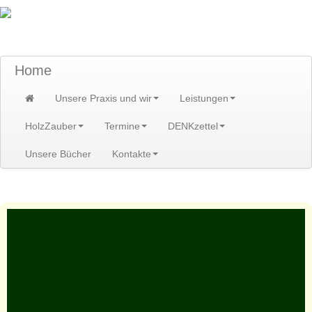
TraumzeitPraxis am Scheibenberg/Erzgebirge
Susann und Hendrik Heidler
Home
Unsere Praxis und wir
Leistungen
HolzZauber
Termine
DENKzettel
Unsere Bücher
Kontakte
Home
>
Kontakte
>
Partner
>
Michael Schubert