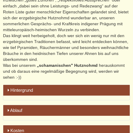
inzwischen „gutes Zuhören“, „respektvolles Aussprechen“ oder
einfach „dabei sein ohne Leistungs- und Redezwang“ auf der
Roten Liste guter menschlicher Eigenschaften gelandet sind, bietet
sich der erzgebirgische Hutznohmd wunderbar an, unseren
sommerlichen Gesprächs- und Kraftkreis indigener Prägung mit
mitteleuropäisch-heimischen Wurzeln zu verbinden.
Das klingt weit herbeigeholt, doch wer sich ein wenig nur mit den
erzgebirgischen Traditionen befasst, wird leicht entdecken können,
wie tief Pyramiden, Räuchermänner und besonders weihnachtliche
Bräuche in den heidnischen Tiefen unserer Ahnen bis auf uns
überkommen sind.
Was bei unserem
„schamanischen" Hutznohmd
herauskommt
und o
b daraus eine regelmäßige Begegnung wird, werden wir
sehen :-))
Hintergrund
Im erzgebirgischen Hutznohmd klingt eine uralte menschliche
Ablauf
Begegnungsweise an, wie sie inzwischen leider sogar mit den
neumodischen erzgebirgischen Hutznohmden verdrängt
worden ist: das ganzheitliche Beisammensein. Dazu gehört
Aktuelle Termine untenstehend!
das Zusammenkommen
Kosten