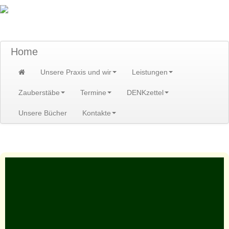
TraumzeitPraxis am Scheibenberg/Erzgebirge
Susann und Hendrik Heidler
Home
Unsere Praxis und wir
Leistungen
Zauberstäbe
Termine
DENKzettel
Unsere Bücher
Kontakte
Home
>
Leistungen
>
Kurse/Kreise/Erlebnis
>
Kreise
>
Hutznohmd