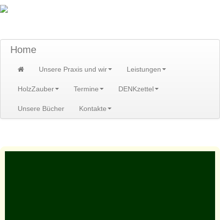
TraumzeitPraxis am Scheibenberg/Erzgebirge
Susann und Hendrik Heidler
Home
Unsere Praxis und wir
Leistungen
HolzZauber
Termine
DENKzettel
Unsere Bücher
Kontakte
Home
>
Leistungen
>
Kurse/Kreise/Erlebnis
>
Erlebnis
>
Kinder/Jugend