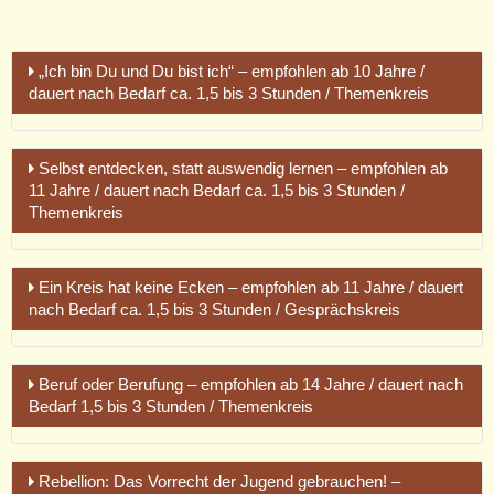
„Ich bin Du und Du bist ich“ – empfohlen ab 10 Jahre /
dauert nach Bedarf ca. 1,5 bis 3 Stunden / Themenkreis
Selbst entdecken, statt auswendig lernen – empfohlen ab
Durch kraftvolle Rollenspiele sich miteinander entdecken
11 Jahre / dauert nach Bedarf ca. 1,5 bis 3 Stunden /
Themenkreis
Einer der folgenreichsten Irrtümer ist der Glaube zu wissen,
wie andere Menschen ticken. Das geht eigentlich gar nicht.
Aber wie Du herausfindest, wie andere Menschen sich statt
Deiner fühlen und wie Du an anderer Stelle empfindest, das ist
Ein Kreis hat keine Ecken – empfohlen ab 11 Jahre / dauert
Abenteuerliche Experimente
möglich. Dafür lernst Du hier einfache und doch sehr kraftvolle
nach Bedarf ca. 1,5 bis 3 Stunden / Gesprächskreis
Rollenspiele kennen, die Dir anderer Menschen Empfinden
Viele behaupten zu spüren, wenn sie von hinten angeblickt
näher bringen. Das schwächt die Gefahr von
werden oder kurz vorher schon zu wissen, wer anruft. Mit
Missverständnissen und fördert Verstehen und Miteinander.
Im indianischen Tipi sich selbst entdecken
einfachen und spaßigen Experimenten wird versucht
Beruf oder Berufung – empfohlen ab 14 Jahre / dauert nach
herauszufinden, ob es noch unbekannte Energien gibt, die
Bedarf 1,5 bis 3 Stunden / Themenkreis
Plötzlich ist alles anders. Die Kindheit vorbei, unglaubliche
Geeignet für Gruppen von 6 bis etwa 25 Teilnehmer
uns miteinander kommunizieren lassen, ohne dass wir die
Kräfte hinsichtlich Körper, Sexualität und Geist
üblichen sieben Sinne gebrauchen.
überschwemmen Pubertierende. Aber meist ist niemand da,
So finde ich raus, was mir liegt!
sie in die Erwachsenenwelt zu führen. Grenzen ausweiten und
Guter Nebeneffekt: Die sieben alltäglichen Körpersinne
Rebellion: Das Vorrecht der Jugend gebrauchen! –