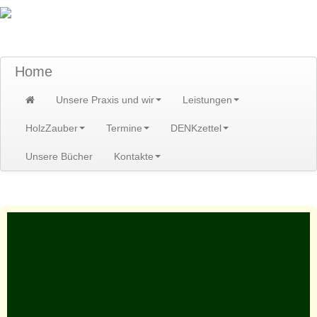
TraumzeitPraxis am Scheibenberg/Erzgebirge
Susann und Hendrik Heidler
Home
Unsere Praxis und wir
Leistungen
HolzZauber
Termine
DENKzettel
Unsere Bücher
Kontakte
Home
>
Leistungen
>
Kurse/Kreise/Erlebnis
>
Erlebnis