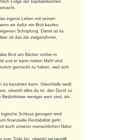
lich Folge der kapitalistischen
usmacht.
 das eigene Leben mit seinen
nn wir dafür ein Brot kaufen,
eigenen Schöpfung. Damit ist es
ber ist das die vielgerühmte,
 das Brot am Bäcker vorbei in
Geld und er kann neben Mehl und
 krumm gemacht zu haben, weil sich
r es bezahlen kann. Gleichfalls weiß
, obwohl alles da ist, den Durst zu
e Bedürfnisse weniger wert sind, als
g logische Schluss gezogen wird:
finanzielle Rentabilität geht,
und auch unserer menschlichen Natur
 zum Tode hin, obwohl sie gestillt