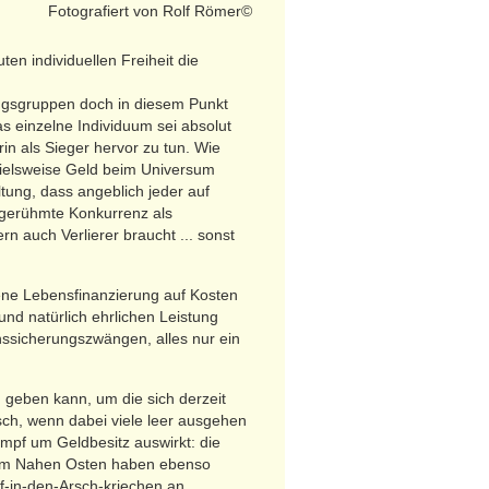
Fotografiert von Rolf Römer©
ten individuellen Freiheit die
ungsgruppen doch in diesem Punkt
das einzelne Individuum sei absolut
in als Sieger hervor zu tun. Wie
spielsweise Geld beim Universum
tung, dass angeblich jeder auf
hgerühmte Konkurrenz als
n auch Verlierer braucht ... sonst
igene Lebensfinanzierung auf Kosten
und natürlich ehrlichen Leistung
enssicherungszwängen, alles nur ein
 geben kann, um die sich derzeit
sch, wenn dabei viele leer ausgehen
mpf um Geldbesitz auswirkt: die
ge im Nahen Osten haben ebenso
ef-in-den-Arsch-kriechen an