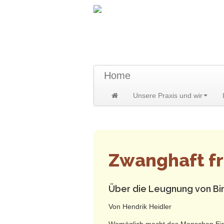
TraumzeitPraxis 
Susann und Hendrik Heidler
Home
Unsere Praxis und wir
Home
>
Unsere Praxis und wir
>
Wiss
Zwanghaft fr
Über die Leugnung von Bi
Von Hendrik Heidler