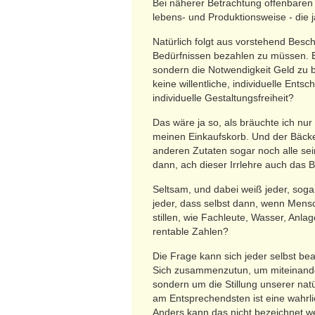
Bei näherer Betrachtung offenbaren 
lebens- und Produktionsweise - die 
Natürlich folgt aus vorstehend Besc
Bedürfnissen bezahlen zu müssen. E
sondern die Notwendigkeit Geld zu 
keine willentliche, individuelle Ent
individuelle Gestaltungsfreiheit?
Das wäre ja so, als bräuchte ich nu
meinen Einkaufskorb. Und der Bäcker
anderen Zutaten sogar noch alle se
dann, ach dieser Irrlehre auch das B
Seltsam, und dabei weiß jeder, soga
jeder, dass selbst dann, wenn Mens
stillen, wie Fachleute, Wasser, Anla
rentable Zahlen?
Die Frage kann sich jeder selbst be
Sich zusammenzutun, um miteinander 
sondern um die Stillung unserer na
am Entsprechendsten ist eine wahrli
Anders kann das nicht bezeichnet wer