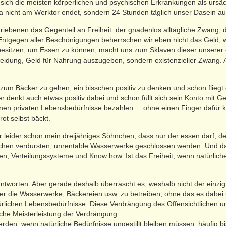
sich die meisten körperlichen und psychischen Erkrankungen als ursäch
ja nicht am Werktor endet, sondern 24 Stunden täglich unser Dasein a
hriebenen das Gegenteil an Freiheit: der gnadenlos alltägliche Zwang,
ntgegen aller Beschönigungen beherrschen wir eben nicht das Geld, we
besitzen, um Essen zu können, macht uns zum Sklaven dieser unserer 
scheidung, Geld für Nahrung auszugeben, sondern existenzieller Zwang. A
r zum Bäcker zu gehen, ein bisschen positiv zu denken und schon fliegt
 denkt auch etwas positiv dabei und schon füllt sich sein Konto mit 
inen privaten Lebensbedürfnisse bezahlen ... ohne einen Finger dafür
rot selbst bäckt.
r leider schon mein dreijähriges Söhnchen, dass nur der essen darf, de
chen verdursten, unrentable Wasserwerke geschlossen werden. Und dass
gen, Verteilungssysteme und Know how. Ist das Freiheit, wenn natürlich
antworten. Aber gerade deshalb überrascht es, weshalb nicht der einzi
die Wasserwerke, Bäckereien usw. zu betreiben, ohne das es dabei um 
türlichen Lebensbedürfnisse. Diese Verdrängung des Offensichtlichen 
che Meisterleistung der Verdrängung.
den, wenn natürliche Bedürfnisse ungestillt bleiben müssen, häufig bis