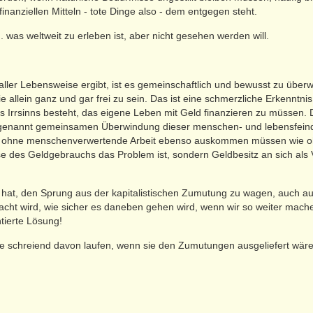
inanziellen Mitteln - tote Dinge also - dem entgegen steht.
. was weltweit zu erleben ist, aber nicht gesehen werden will.
ller Lebensweise ergibt, ist es gemeinschaftlich und bewusst zu überwi
ie allein ganz und gar frei zu sein. Das ist eine schmerzliche Erkenntni
es Irrsinns besteht, das eigene Leben mit Geld finanzieren zu müssen. 
 genannt gemeinsamen Überwindung dieser menschen- und lebensfeind
. a. ohne menschenverwertende Arbeit ebenso auskommen müssen wie o
ise des Geldgebrauchs das Problem ist, sondern Geldbesitz an sich als
 hat, den Sprung aus der kapitalistischen Zumutung zu wagen, auch au
acht wird, wie sicher es daneben gehen wird, wenn wir so weiter machen
tierte Lösung!
schreiend davon laufen, wenn sie den Zumutungen ausgeliefert wäre, wie