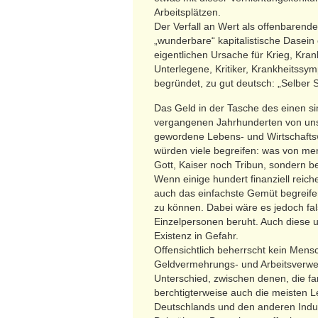
Arbeitsplätzen.
Der Verfall an Wert als offenbarend
„wunderbare“ kapitalistische Dasein 
eigentlichen Ursache für Krieg, Kran
Unterlegene, Kritiker, Krankheitss
begründet, zu gut deutsch: „Selber 
Das Geld in der Tasche des einen si
vergangenen Jahrhunderten von uns 
gewordene Lebens- und Wirtschaftsw
würden viele begreifen: was von m
Gott, Kaiser noch Tribun, sondern
Wenn einige hundert finanziell reic
auch das einfachste Gemüt begreife
zu können. Dabei wäre es jedoch fa
Einzelpersonen beruht. Auch diese
Existenz in Gefahr.
Offensichtlich beherrscht kein Mens
Geldvermehrungs- und Arbeitsverwer
Unterschied, zwischen denen, die f
berchtigterweise auch die meisten 
Deutschlands und den anderen Indus