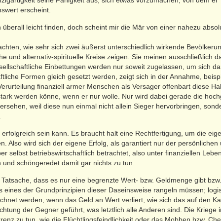
gartigkeit seine Fähigkeit aus, sich etwas vorzumachen, von dem er
swert erscheint.
überall leicht finden, doch scheint mir die Mär von einer nahezu absolu
achten, wie sehr sich zwei äußerst unterschiedlich wirkende Bevölker
he und alternativ-spirituelle Kreise zeigen. Sie meinen ausschließlich 
esellschaftliche Einbettungen werden nur soweit zugelassen, um sich dar
aftliche Formen gleich gesetzt werden, zeigt sich in der Annahme, bei
erurteilung finanziell armer Menschen als Versager offenbart diese Hal
stark werden könne, wenn er nur wolle. Nur wird dabei gerade die hoc
sehen, weil diese nun einmal nicht allein Sieger hervorbringen, sonder
.
 erfolgreich sein kann. Es braucht halt eine Rechtfertigung, um die e
. Also wird sich der eigene Erfolg, als garantiert nur der persönlichen 
r selbst betriebswirtschaftlich betrachtet, also unter finanziellen Leb
h und schöngeredet damit gar nichts zu tun.
 Tatsache, dass es nur eine begrenzte Wert- bzw. Geldmenge gibt bzw.
s eines der Grundprinzipien dieser Daseinsweise rangeln müssen; logi
chnet werden, wenn das Geld an Wert verliert, wie sich das auf den Ka
chtung der Gegner geführt, was letztlich alle Anderen sind. Die Krie
renz zu tun, wie die Flüchtlingsfeindlichkeit oder das Mobben bzw. Ch