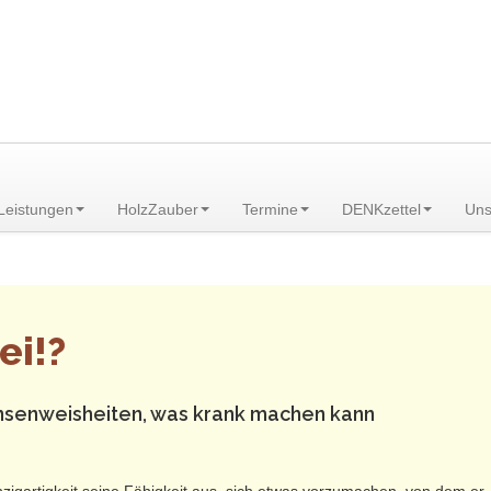
am Scheibenberg/Erzgebirge
Leistungen
HolzZauber
Termine
DENKzettel
Uns
enswertes
>
Hilfreiche DENKzettel
ei!?
nsenweisheiten, was krank machen kann