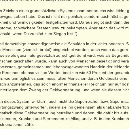
es Zeichen eines grundsätzlichen Systemzusammenbruchs wird leider ge
ewiges Leben habe. Das ist nicht nur peinlich, sondern auch höchst gef
kheit und Sinnlosigkeiten festgehalten wird. Daraus ergibt sich dann di
ymptome, schwächere Staaten usw. zu bekämpfen. Aber auch das wird m
Schuld, wenn Du zu blöd zum Siegen bist.“)
nd demzufolge notwendigerweise die Schulden in der vieler anderen. So
Mneschen (ziemlich brutal) eingerichtet worden, auch wenn das gern
eise als ganz naturgesetzlich zurechtgeträumt wird; was als Begründu
enschen geschaffen wurde, kann auch von Menschen beseitigt und ver
 bewusstes, gemeinsames und lebenszugewandtes Handeln der leidende
he Personen ebenso viel an Werten besitzen wie 50 Prozent der gesamte
n, wie unmöglich es sein muss, allen Menschen durch Geldbesitz eine 
lsch anzunehmen, das solch enormer finanzieller Reichtum nur auf bö
 unterliegen dem Zwang der Geldvermehrung, und wenn sie diesem nic
ch dieses System wirklich - auch nicht die Superreichen bzw. Supermäc
tungszwang unterworfen, indem sie ihn gemeinsam als unabänderlich 
anatisch diese Geldvermehrung betreiben und denen, die dafür bis auf
Leidenden, Kranken und Sterbenden im Alltag und z. B. in den Kranken
trienationen zähle.