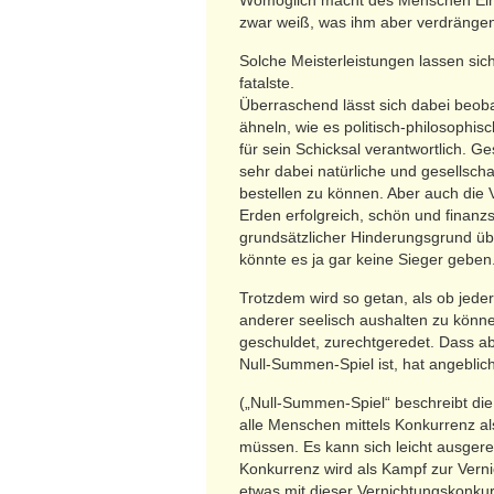
Womöglich macht des Menschen Einzi
zwar weiß, was ihm aber verdrängen
Solche Meisterleistungen lassen sich 
fatalste.
Überraschend lässt sich dabei beob
ähneln, wie es politisch-philosophisc
für sein Schicksal verantwortlich. G
sehr dabei natürliche und gesellsch
bestellen zu können. Aber auch die V
Erden erfolgreich, schön und finanz
grundsätzlicher Hinderungsgrund über
könnte es ja gar keine Sieger geben
Trotzdem wird so getan, als ob jeder
anderer seelisch aushalten zu können
geschuldet, zurechtgeredet. Dass abe
Null-Summen-Spiel ist, hat angeblic
(„Null-Summen-Spiel“ beschreibt die
alle Menschen mittels Konkurrenz al
müssen. Es kann sich leicht ausgere
Konkurrenz wird als Kampf zur Verni
etwas mit dieser Vernichtungskonkur