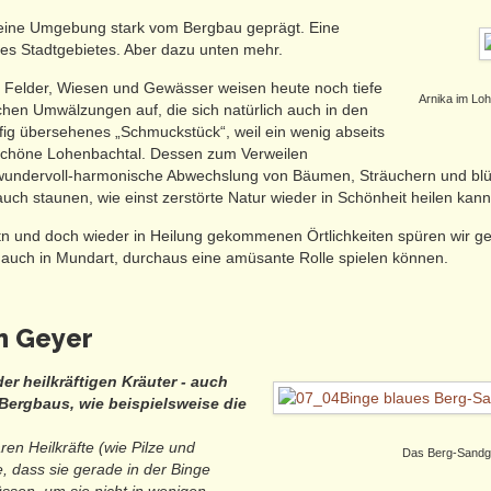
seine Umgebung stark vom Bergbau geprägt. Eine
 des Stadtgebietes. Aber dazu unten mehr.
Felder, Wiesen und Gewässer weisen heute noch tiefe
Arnika im Loh
en Umwälzungen auf, die sich natürlich auch in den
fig übersehenes „Schmuckstück“, weil ein wenig abseits
schöne Lohenbachtal. Dessen zum Verweilen
ich wundervoll-harmonische Abwechslung von Bäumen, Sträuchern und bl
ch staunen, wie einst zerstörte Natur wieder in Schönheit heilen kann
tn und doch wieder in Heilung gekommenen Örtlichkeiten spüren wir g
 auch in Mundart, durchaus eine amüsante Rolle spielen können.
n Geyer
der heilkräftigen Kräuter - auch
Bergbaus, wie beispielsweise die
aren Heilkräfte
(wie Pilze und
Das Berg-Sandgl
e, dass sie gerade in der Binge