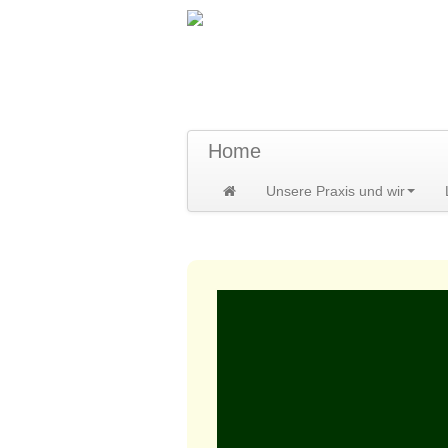
TraumzeitPraxis 
Susann und Hendrik Heidler
Home
Unsere Praxis und wir
Home
>
Leistungen
>
Heilpflanzenver