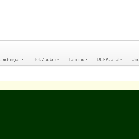
am Scheibenberg/Erzgebirge
Leistungen
HolzZauber
Termine
DENKzettel
Uns
anstaltungen
>
Heilpflanzenwanderungen
>
Geyer