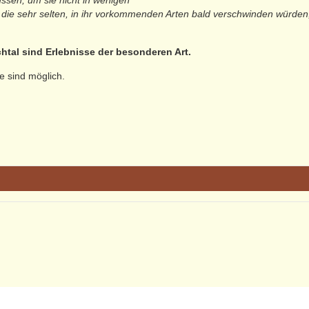
sen, um sie nicht in wenigen
die sehr selten, in ihr vorkommenden Arten bald verschwinden würden,
tal sind Erlebnisse der besonderen Art.
e sind möglich.
m Wetter (Ausnahmen: schwere Unwetter) durchgeführt. Bei großer Hit
gangen.
enbachtal :
AGB
-
Impressum
-
Datenschutzerklärung
-
Sitemap