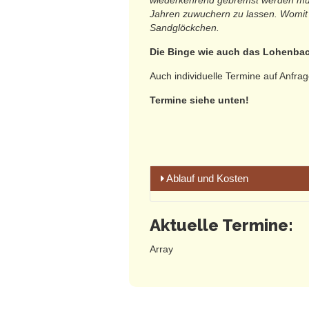
wiederkehrend gebremst werden müs
Jahren zuwuchern zu lassen. Womit 
Sandglöckchen.
Die Binge wie auch das Lohenbach
Auch individuelle Termine auf Anfrag
Termine siehe unten!
Ablauf und Kosten
Termine untenstehend!
Aktuelle Termine:
Die Wanderungen werden bei jede
Array
schattenspendenden Bäumen ge
Treffpunkte:
Zur Wanderung ins Loh