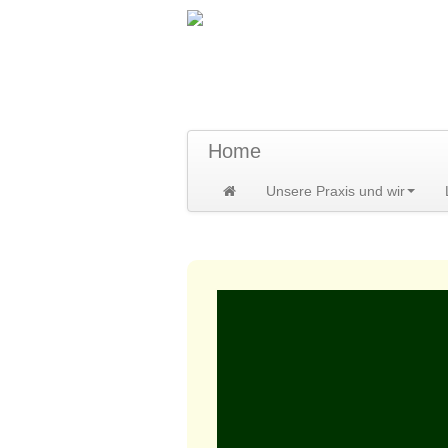
TraumzeitPraxis 
Susann und Hendrik Heidler
Home
Unsere Praxis und wir
Home
>
Leistungen
>
Heilbehandlung