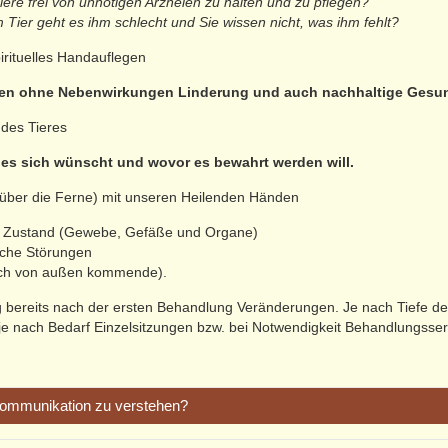
iere frei von unnötigen Arzneien zu halten und zu pflegen?
 Tier geht es ihm schlecht und Sie wissen nicht, was ihm fehlt?
irituelles Handauflegen
ren ohne Nebenwirkungen Linderung und auch nachhaltige Gesun
des Tieres
 es sich wünscht und wovor es bewahrt werden will.
 über die Ferne) mit unseren Heilenden Händen
en Zustand (Gewebe, Gefäße und Organe)
sche Störungen
auch von außen kommende).
 bereits nach der ersten Behandlung Veränderungen. Je nach Tiefe de
je nach Bedarf Einzelsitzungen bzw. bei Notwendigkeit Behandlungsser
rkommunikation zu verstehen?