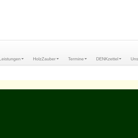
am Scheibenberg/Erzgebirge
Leistungen
HolzZauber
Termine
DENKzettel
Uns
en
>
Tierheilung