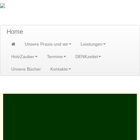
TraumzeitPraxis am Scheibenberg/Erzgebirge
Susann und Hendrik Heidler
Home
Unsere Praxis und wir
Leistungen
HolzZauber
Termine
DENKzettel
Unsere Bücher
Kontakte
Home
>
Leistungen
>
Heilbehandlungen
>
Lebendigkeit