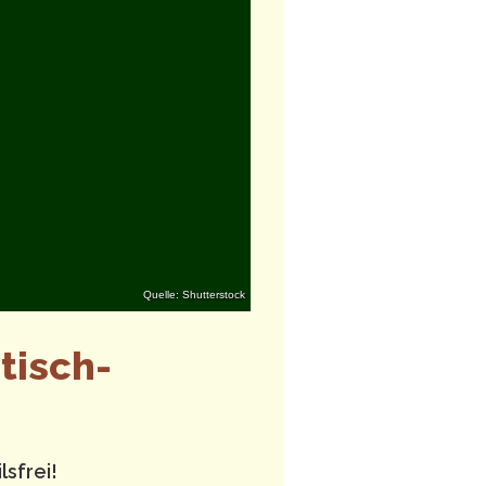
Quelle: Shutterstock
tisch-
lsfrei!