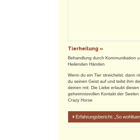
Tierheilung »
Behandlung durch Kommunikation u
Heilenden Händen
Wenn du ein Tier streichelst, dann 
du seinen Geist auf und teilst ihm d
deinen mit. Die Liebe erlaubt diesen
geheimnisvollen Kontakt der Seelen.
Crazy Horse
Erfahrungsbericht: „So wohltuen
„Ich denke sehr oft und gerne an d
Jahre Therapie.