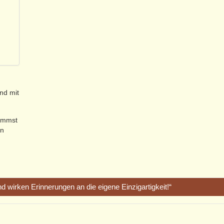
nd mit
nimmst
en
d wirken Erinnerungen an die eigene Einzigartigkeit!“
ie letzten 2 Stunden, will nicht fett auftragen, aber diese 2 Stunden h