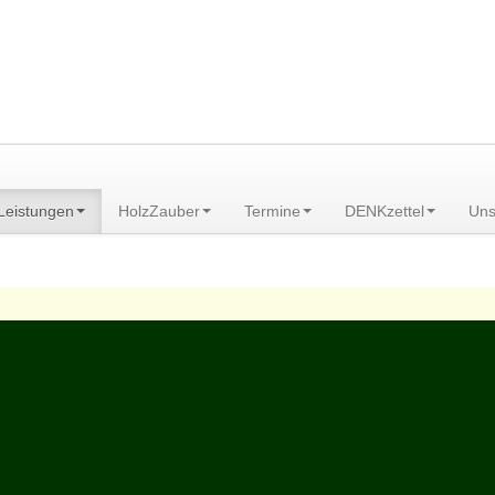
am Scheibenberg/Erzgebirge
Leistungen
HolzZauber
Termine
DENKzettel
Uns
ngen