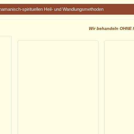
hamanisch-spirituellen Heil- und Wandlungsmethoden
Wir behandeln OHNE M
theilung
inzigartigkeit jedes Menschen
s Miteinander
Dies- und Jenseits
fahrungswissenschaft
ortschreiten des Leidens, immer mehr Medikamente, belastende Neb
ausschläge, Hoffnungslosigkeit, Mangel an Liebe, Burn out und trotz 
in Ende in Sicht?
 des öfteren und von der Sehnsucht nach wirklichem Heilsein. Da liegt
rsachen der Erkrankungen liegen, um weit über eine Symptombehandlu
 wir sehr. Ist sie gesund, wird sich aus ihr auch Gesundheit entfalten.
m dort mit Ihrer Erlaubnis bewusst und aktiv das zu verändern, was Ih