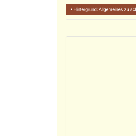
Hintergrund: Allgemeines zu sc
Grundlagen unseres Wirkens:
Selbstermächtigung zur Selbs
Bedingungslose Achtung der E
Mitgefühl und hierarchiefreie
Ganzeit aller Natur, inkl. von 
Schamanisch-energetische Er
Immer wieder krank, ständiges F
Operationen, wiederkehrende Haut
unzähligen Behandlungen doch ke
Solches oder ähnliches hören wir
üblich zu gehen.
Diese suchen wir dort, wo die U
Den Begriff Traumlandschaft mögen
gemeinsam in dieser Landschaft, u