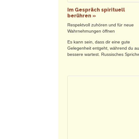
Durch unser empfindsames Wirken
Wiederherstellen der aus dem Gl
Im Gespräch spirituell
berühren »
Dafür bringen wir uns ganz ein, g
Respektvoll zuhören und für neue
Geschichten in Einzelsitzungen
Wahrnehmungen öffnen
anderem.
Es kann sein, dass dir eine gute
Begleitpersonen zur Stütze und/ode
Gelegenheit entgeht, während du au
bessere wartest. Russisches Sprich