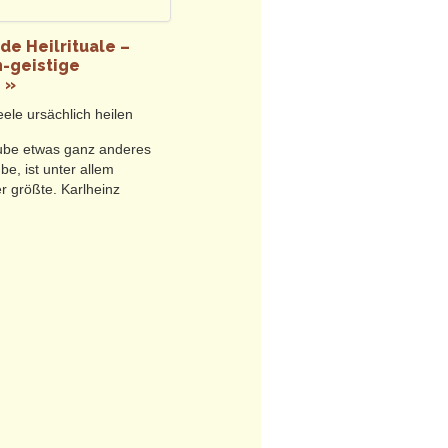
tungen heilsame Wandlung durch
de Heilrituale –
r Natur, erzählen heilsame
-geistige
d Gruppenbegegnungen und
 »
ele ursächlich heilen
rlich.
ube etwas ganz anderes
be, ist unter allem
r größte. Karlheinz