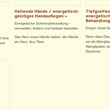
 finden körperliche Schmerzen, seelische Leiden und geistige Belas
eichgewicht geratenen Harmonie.
Heilende Hände / energetisch-
Tiefgreifen
ehen ebenfalls das Risiko der Heilung ein, gestalten mit den Kräften de
geistiges Handauflegen »
energetisch
, Behandlungsserien, bei Hausbesuchen, Fernbehandlungen, Paar- un
Behandlung
Energetische Schmerzbehandlung –
Körper-Geist-Se
vermeiden, lindern und heilsam beenden
r aktivem Mitwirken sind ausdrücklich möglich, bei Kindern oft erforde
Denn dass Gla
Das Herz muss Hände haben, die Hände
f eine
sei als Aberglau
ein Herz. Aus Tibet
wort
Aberglauben de
Deschner