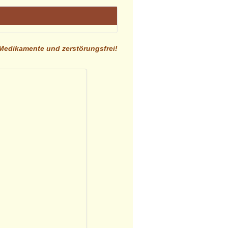
edikamente und zerstörungsfrei!
enwirkungen, schwächende
unendlicher Geduld bei
 es auf der Hand, andere Wege als
ng hinaus wirken zu können.
 Andernfalls wirken wir
re Heilung bisher verhinderte.