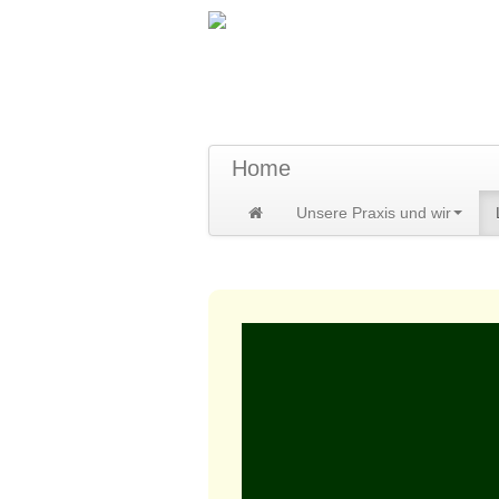
TraumzeitPraxis 
Susann und Hendrik Heidler
Home
Unsere Praxis und wir
Home
>
Leistungen
>
Heilbehandlu