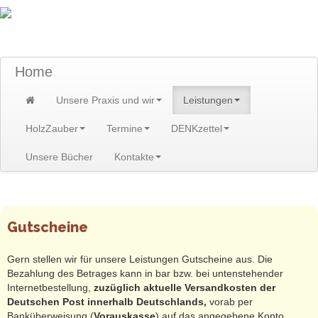
TraumzeitPraxis am Scheibenberg/Erzgebirge
Susann und Hendrik Heidler
Home
Unsere Praxis und wir
Leistungen
HolzZauber
Termine
DENKzettel
Unsere Bücher
Kontakte
Home
>
Leistungen
>
Gutscheine
Gutscheine
Gern stellen wir für unsere Leistungen Gutscheine aus. Die
Bezahlung des Betrages kann in bar bzw. bei untenstehender
Internetbestellung,
zuzüglich aktuelle Versandkosten der
Deutschen Post innerhalb Deutschlands,
vorab per
Banküberweisung (
Vorauskasse
) auf das angegebene Konto