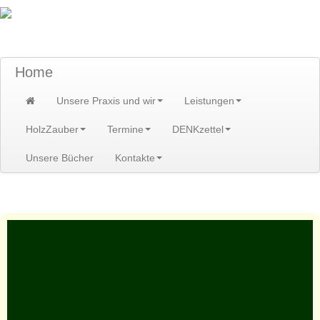
TraumzeitPraxis am Scheibenberg/Erzgebirge
Susann und Hendrik Heidler
Home
Unsere Praxis und wir
Leistungen
HolzZauber
Termine
DENKzettel
Unsere Bücher
Kontakte
Home
>
Leistungen
>
Heilpflanzenveranstaltungen
>
Heilpflanzenwanderungen
>
Geyer