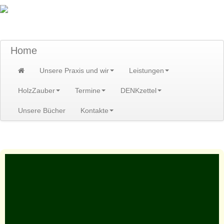
TraumzeitPraxis am Scheibenberg/Erzgebirge
Susann und Hendrik Heidler
Home
Unsere Praxis und wir
Leistungen
HolzZauber
Termine
DENKzettel
Unsere Bücher
Kontakte
Home
>
Leistungen
>
Heilpflanzenveranstaltungen
>
Ernährungsberatung