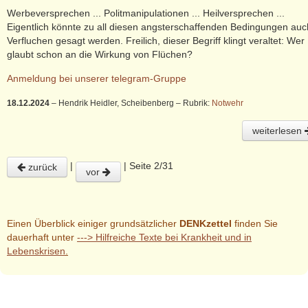
Werbeversprechen ... Politmanipulationen ... Heilversprechen ...
Eigentlich könnte zu all diesen angsterschaffenden Bedingungen auc
Verfluchen gesagt werden. Freilich, dieser Begriff klingt veraltet: Wer
glaubt schon an die Wirkung von Flüchen?
Anmeldung bei unserer telegram-Gruppe
18.12.2024
– Hendrik Heidler, Scheibenberg
– Rubrik:
Notwehr
weiterlesen
|
| Seite 2/31
zurück
vor
Einen Überblick einiger grundsätzlicher
DENKzettel
finden Sie
dauerhaft unter
---> Hilfreiche Texte bei Krankheit und in
Lebenskrisen
.
AGB
-
Impressum
-
Datenschutzerklärung
-
Sitemap
© 2023 Hendrik Heidler