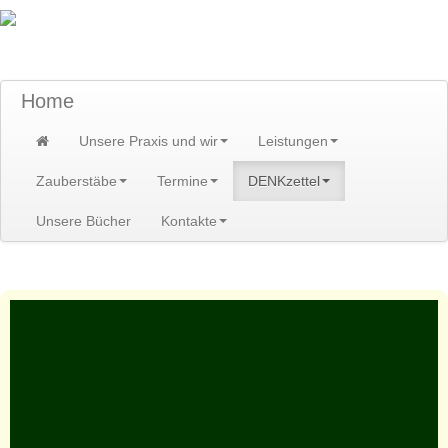
TraumzeitPraxis am Scheibenberg/Erzgebirge
Susann und Hendrik Heidler
Home
Unsere Praxis und wir
Leistungen
Zauberstäbe
Termine
DENKzettel
Unsere Bücher
Kontakte
Home
>
DENKzettel
>
DENKzettel