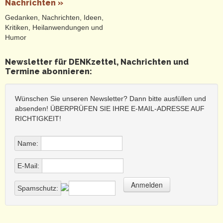
Nachrichten »
usw.
medizinische Krise
, infolge untauglicher
Gedanken, Nachrichten, Ideen,
Behandlungsmaßnahmen und -zwänge
Kritiken, Heilanwendungen und
(Abstandsregel, Mundmasken,
Humor
Genimpfungen, Vergiftungs- und
Zerstückelungtherapien u. a.
Newsletter für DENKzettel, Nachrichten und
Unterdrückungen)
Termine abonnieren:
bürgerliche Selbstbildkrise
(Männer- und
Frauenbild, Glaube, Spiritualität,
Wissenschaft u.a.)
Wünschen Sie unseren Newsletter? Dann bitte ausfüllen und
absenden! ÜBERPRÜFEN SIE IHRE E-MAIL-ADRESSE AUF
Wir halten es für wesentlich sinnvoller und
RICHTIGKEIT!
lebensnotwendig, lieber einen DENKzettel zum
bewussten Nachdenken anzubieten als unbewusst einen
Denkzettel verpasst zu bekommen.
Name:
Und dass wir mit unserem DENKzettel auch überraschen,
E-Mail:
provozieren und STOLPERsteine legen, ist volle Absicht - wie
sonst sollen wir durch all die erstickenden Krusten,
Selbstverständnisse, Überzeugungen und inbrünstig
Spamschutz:
verteidigten Gewissheiten durchdringen können?