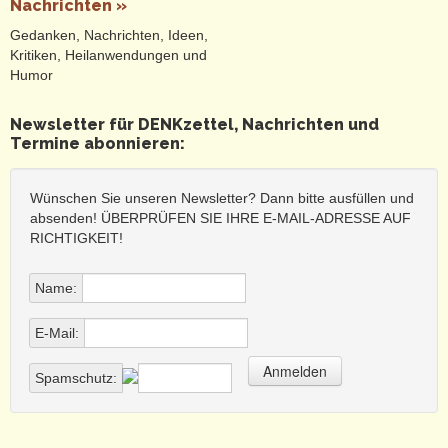
Nachrichten »
usw.
medizinische Krise
, infolge untauglicher
Gedanken, Nachrichten, Ideen,
Behandlungsmaßnahmen und -zwänge
Kritiken, Heilanwendungen und
(Abstandsregel, Mundmasken,
Humor
Genimpfungen, Vergiftungs- und
Zerstückelungtherapien u. a.
Newsletter für DENKzettel, Nachrichten und
Unterdrückungen)
Termine abonnieren:
bürgerliche Selbstbildkrise
(Männer- und
Frauenbild, Glaube, Spiritualität,
Wissenschaft u.a.)
Wünschen Sie unseren Newsletter? Dann bitte ausfüllen und
absenden! ÜBERPRÜFEN SIE IHRE E-MAIL-ADRESSE AUF
Wir halten es für wesentlich sinnvoller und
RICHTIGKEIT!
lebensnotwendig, lieber einen DENKzettel zum
bewussten Nachdenken anzubieten als unbewusst einen
Denkzettel verpasst zu bekommen.
Name:
Und dass wir mit unserem DENKzettel auch überraschen,
E-Mail:
provozieren und STOLPERsteine legen, ist volle Absicht - wie
sonst sollen wir durch all die erstickenden Krusten,
Selbstverständnisse, Überzeugungen und inbrünstig
Spamschutz:
verteidigten Gewissheiten durchdringen können?