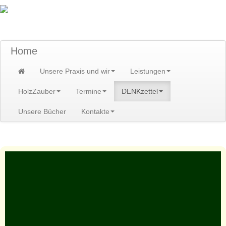
TraumzeitPraxis am Scheibenberg/Erzgebirge
Susann und Hendrik Heidler
Home
Unsere Praxis und wir
Leistungen
HolzZauber
Termine
DENKzettel
Unsere Bücher
Kontakte
Home
>
DENKzettel
>
DENKzettel