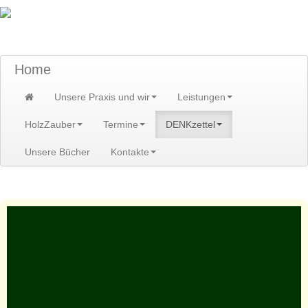
TraumzeitPraxis am Scheibenberg/Erzgebirge
Susann und Hendrik Heidler
Home
Unsere Praxis und wir
Leistungen
HolzZauber
Termine
DENKzettel
Unsere Bücher
Kontakte
Home
>
DENKzettel
>
DENKzettel