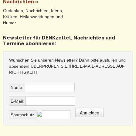
Nachrichten »
usw.
medizinische Krise
, infolge untauglicher
Gedanken, Nachrichten, Ideen,
Behandlungsmaßnahmen und -zwänge
Kritiken, Heilanwendungen und
(Abstandsregel, Mundmasken,
Humor
Genimpfungen, Vergiftungs- und
Zerstückelungtherapien u. a.
Newsletter für DENKzettel, Nachrichten und
Unterdrückungen)
Termine abonnieren:
bürgerliche Selbstbildkrise
(Männer- und
Frauenbild, Glaube, Spiritualität,
Wissenschaft u.a.)
Wünschen Sie unseren Newsletter? Dann bitte ausfüllen und
absenden! ÜBERPRÜFEN SIE IHRE E-MAIL-ADRESSE AUF
Wir halten es für wesentlich sinnvoller und
RICHTIGKEIT!
lebensnotwendig, lieber einen DENKzettel zum
bewussten Nachdenken anzubieten als unbewusst einen
Denkzettel verpasst zu bekommen.
Name:
Und dass wir mit unserem DENKzettel auch überraschen,
E-Mail:
provozieren und STOLPERsteine legen, ist volle Absicht - wie
sonst sollen wir durch all die erstickenden Krusten,
Selbstverständnisse, Überzeugungen und inbrünstig
Spamschutz:
verteidigten Gewissheiten durchdringen können?