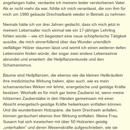
angefangen habe, verdanke ich meinem leider verstorbenen Vater.
Als er nicht mehr da war, fühlte ich mich veranlasst, die von ihm für
mich um 1980 gebaute Drechselbank wieder in Betrieb zu nehmen.
Niemals hätte ich vor drei Jahren gedacht, dass ich mich jetzt in
meinem Lebensalter noch einmal wie ein 17-jähriger Lehrling
fühlen würde – wie ich begeistert eine neue schöpferische Tätigkeit
ausübe, die mich sinnerfüllend über das Wunder unendlich
vielfältiger Hölzer staunen lässt und womit ich einen weiteren tiefen
Lebenssinn finden würde, der sogar zwei andere Lebenssinne
abrundet und erweitert: die Heilpflanzenkunde und den
Schamanismus.
Bäume sind Heilpflanzen, die ebenso wie die kleinen Heilkräutlein
ihre medizinische Wirkung haben, aber auch, wie es mein
schamanisches Wirken mir lehrte, energetische und geistige Kräfte
besitzen. Weshalb es für mich gar keine Zauberei ist, wenn meine
hölzernen Zauberstäbe in den Händen gemeinsam mit einer
Absicht energetisch-geistige Kräfte heilwirksam entfalten können.
Und die wunderbaren Holzspäne, die beim Drechseln anfallen,
können geräuchert ebenso ihre Wirkung entfalten. Meine Frau
Susann hat sich inzwischen mit über 50 Holzarten geistig
„unterhalten“ und deren Wesenskräfte aufgeschrieben, wie sie