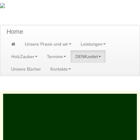
TraumzeitPraxis am Scheibenberg/Erzgebirge
Susann und Hendrik Heidler
Home
Unsere Praxis und wir
Leistungen
HolzZauber
Termine
DENKzettel
Unsere Bücher
Kontakte
Home
>
DENKzettel
>
DENKzettel