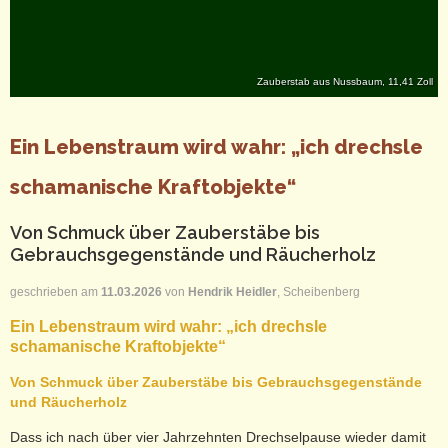
Zauberstab aus Nussbaum, 11,41 Zoll
Ein Lebenstraum wird wahr: „ich drechsle
schamanische Kraftobjekte“
Von Schmuck über Zauberstäbe bis
Gebrauchsgegenstände und Räucherholz
geschrieben am
11.03.2026
von
Hendrik Heidler
, Scheibenberg
Ein Lebenstraum wird wahr:
„ich drechsle
schamanische Kraftobjekte“
Von Schmuck über Zauberstäbe bis Gebrauchsgegenstände
und Räucherholz
Dass ich nach über vier Jahrzehnten Drechselpause wieder damit