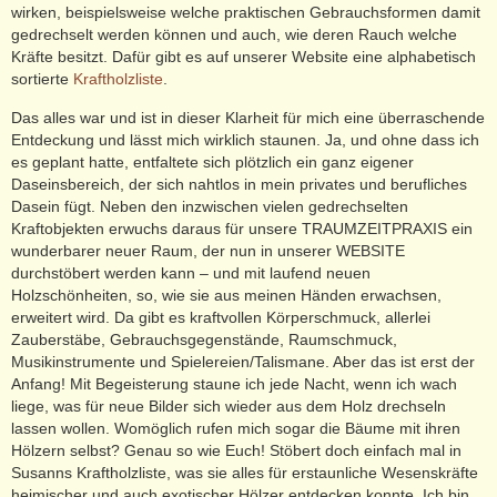
wirken, beispielsweise welche praktischen Gebrauchsformen damit
gedrechselt werden können und auch, wie deren Rauch welche
Kräfte besitzt. Dafür gibt es auf unserer Website eine alphabetisch
sortierte
Kraftholzliste
.
Das alles war und ist in dieser Klarheit für mich eine überraschende
Entdeckung und lässt mich wirklich staunen. Ja, und ohne dass ich
es geplant hatte, entfaltete sich plötzlich ein ganz eigener
Daseinsbereich, der sich nahtlos in mein privates und berufliches
Dasein fügt. Neben den inzwischen vielen gedrechselten
Kraftobjekten erwuchs daraus für unsere TRAUMZEITPRAXIS ein
wunderbarer neuer Raum, der nun in unserer WEBSITE
durchstöbert werden kann – und mit laufend neuen
Holzschönheiten, so, wie sie aus meinen Händen erwachsen,
erweitert wird. Da gibt es kraftvollen Körperschmuck, allerlei
Zauberstäbe, Gebrauchsgegenstände, Raumschmuck,
Musikinstrumente und Spielereien/Talismane. Aber das ist erst der
Anfang! Mit Begeisterung staune ich jede Nacht, wenn ich wach
liege, was für neue Bilder sich wieder aus dem Holz drechseln
lassen wollen. Womöglich rufen mich sogar die Bäume mit ihren
Hölzern selbst? Genau so wie Euch! Stöbert doch einfach mal in
Susanns Kraftholzliste, was sie alles für erstaunliche Wesenskräfte
heimischer und auch exotischer Hölzer entdecken konnte. Ich bin