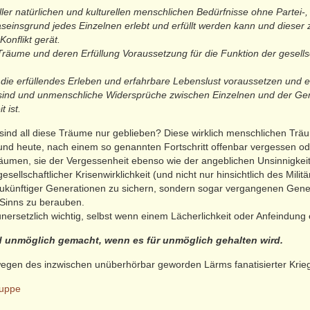
ler natürlichen und kulturellen menschlichen Bedürfnisse ohne Partei-
einsgrund jedes Einzelnen erlebt und erfüllt werden kann und dieser z
Konflikt gerät.
 Träume und deren Erfüllung Voraussetzung für die Funktion der gesell
 die erfüllendes Erleben und erfahrbare Lebenslust voraussetzen und e
sind und unmenschliche Widersprüche zwischen Einzelnen und der Ge
 ist.
sind all diese Träume nur geblieben? Diese wirklich menschlichen Trä
und heute, nach einem so genannten Fortschritt offenbar vergessen 
äumen, sie der Vergessenheit ebenso wie der angeblichen Unsinnigkeit 
sellschaftlicher Krisenwirklichkeit (und nicht nur hinsichtlich des Milit
ukünftiger Generationen zu sichern, sondern sogar vergangenen Gene
s Sinns zu berauben.
ersetzlich wichtig, selbst wenn einem Lächerlichkeit oder Anfeindung
 unmöglich gemacht, wenn es für unmöglich gehalten wird.
egen des inzwischen unüberhörbar geworden Lärms fanatisierter Krieg
ruppe