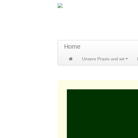
TraumzeitPraxis 
Susann und Hendrik Heidler
Home
Unsere Praxis und wir
Home
>
DENKzettel
>
DENKzettel