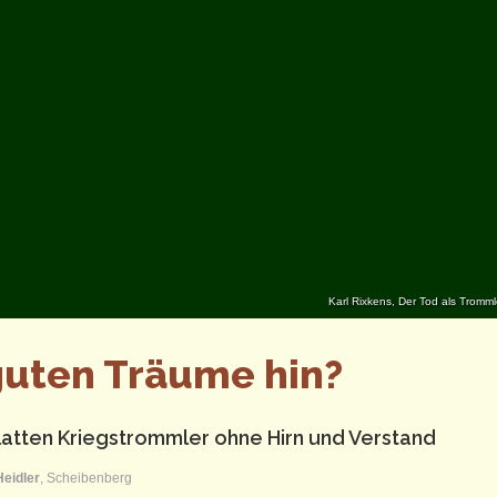
Karl Rixkens, Der Tod als Tromm
guten Träume hin?
latten Kriegstrommler ohne Hirn und Verstand
Heidler
, Scheibenberg