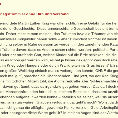
?
Kriegstrommler ohne Hirn und Verstand
rmordete Martin Luther King war offensichtlich eine Gefahr für die 
beiderlei Geschlechts. Diese unmenschliche Gesellschaft besteht bis he
ends. Daher möchte man meinen, das Träumen bzw. die Träumer von ein
nsweise Konjunktur haben sollte – aber zumindest sichtbar ist davon 
Hoffnung selber in Ruhe gelassen zu werden, in den zunehmenden Katas
 Träume davon, dass es Andere schon richten werden, politische Parte
 oder der strafende Gott, welche Kinder auf die Erde schicken, die di
s es schon gut werden wird, es hat ja bisher geklappt? Was doch über
n, im Krieg oder Hungers oder durch Krankheiten ins Gras bissen? Ich 
ten großen Weltkrieg einfach mal so weitergehen konnte, OHNE die ges
noch mal gut“, sprachen die Überlebenden. Und jetzt, wo der X-te Krieg 
z mit tödlichen Mitteln tobt, die Atomstreitkräfte aller Nuklerarmächte
er davon geträumt, dass es irgendwie gut gehen werde. Das darf doch e
gen Menschenfreunden höre ich zu meinem Entsetzen, dass erst unzä
ebenden aufgebaut werden könne – natürlich sie selber, weil sie auser
en, ja, einzig wahren Glauben verfügten. Ja, geht’s noch? Wo ist da di
das nicht genau die alltäglich gewohnte Konkurrenz um Geld, Arbeitsplä
le oder naturgesetzliche Worte gehüllt? In meinen Augen sind das Albtr