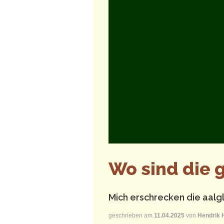
Wo sind die 
Mich erschrecken die aalg
geschrieben am
11.04.2025
von
Hendrik 