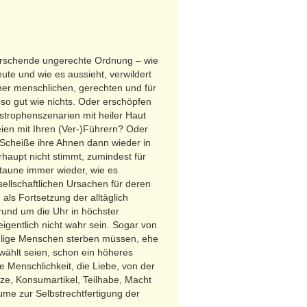
herrschende ungerechte Ordnung – wie
ute und wie es aussieht, verwildert
er menschlichen, gerechten und für
so gut wie nichts. Oder erschöpfen
trophenszenarien mit heiler Haut
ien mit Ihren (Ver-)Führern? Oder
e Scheiße ihre Ahnen dann wieder in
haupt nicht stimmt, zumindest für
staune immer wieder, wie es
ellschaftlichen Ursachen für deren
als Fortsetzung der alltäglich
 rund um die Uhr in höchster
igentlich nicht wahr sein. Sogar von
hlige Menschen sterben müssen, ehe
wählt seien, schon ein höheres
e Menschlichkeit, die Liebe, von der
tze, Konsumartikel, Teilhabe, Macht
äume zur Selbstrechtfertigung der