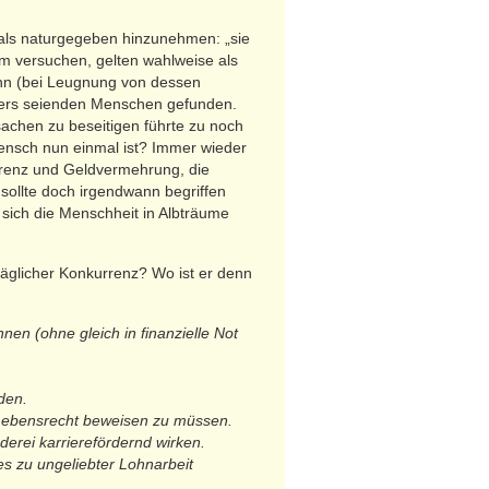
en als naturgegeben hinzunehmen: „sie
m versuchen, gelten wahlweise als
ann (bei Leugnung von dessen
anders seienden Menschen gefunden.
sachen zu beseitigen führte zu noch
ensch nun einmal ist? Immer wieder
urrenz und Geldvermehrung, die
h sollte doch irgendwann begriffen
 sich die Menschheit in Albträume
täglicher Konkurrenz? Wo ist er denn
en (ohne gleich in finanzielle Not
den.
 Lebensrecht beweisen zu müssen.
erei karrierefördernd wirken.
es zu ungeliebter Lohnarbeit