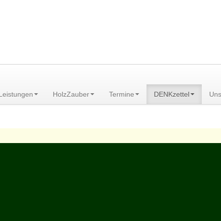
am Scheibenberg/Erzgebirge
Leistungen
HolzZauber
Termine
DENKzettel
Uns