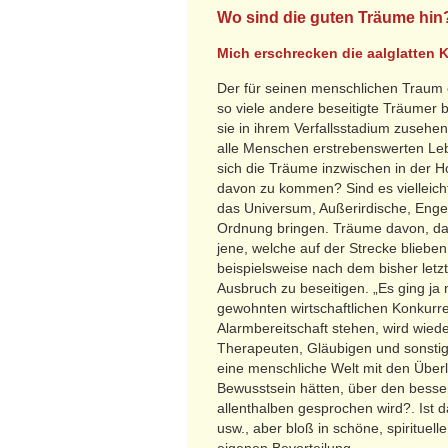
Wo sind die guten Träume hin
Mich erschrecken die aalglatten 
Der für seinen menschlichen Traum e
so viele andere beseitigte Träumer 
sie in ihrem Verfallsstadium zuseh
alle Menschen erstrebenswerten Lebe
sich die Träume inzwischen in der 
davon zu kommen? Sind es vielleicht
das Universum, Außerirdische, Engel
Ordnung bringen. Träume davon, das
jene, welche auf der Strecke bliebe
beispielsweise nach dem bisher letz
Ausbruch zu beseitigen. „Es ging ja 
gewohnten wirtschaftlichen Konkurren
Alarmbereitschaft stehen, wird wied
Therapeuten, Gläubigen und sonsti
eine menschliche Welt mit den Überl
Bewusstsein hätten, über den besser
allenthalben gesprochen wird?. Ist 
usw., aber bloß in schöne, spirituel