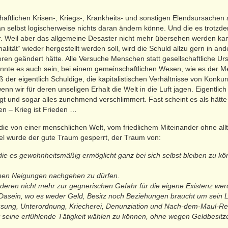
llschaftlichen Krisen-, Kriegs-, Krankheits- und sonstigen Elendsursach
 selbst logischerweise nichts daran ändern könne. Und die es trotzde
er. Weil aber das allgemeine Desaster nicht mehr übersehen werden k
alität“ wieder hergestellt werden soll, wird die Schuld allzu gern in 
en geändert hätte. Alle Versuche Menschen statt gesellschaftliche Ur
nnte es auch sein, bei einem gemeinschaftlichen Wesen, wie es der M
ß der eigentlich Schuldige, die kapitalistischen Verhältnisse von Konk
enn wir für deren unseligen Erhalt die Welt in die Luft jagen. Eigentlic
gt und sogar alles zunehmend verschlimmert. Fast scheint es als hätte
en – Krieg ist Frieden …
 die von einer menschlichen Welt, vom friedlichem Miteinander ohne all
kel wurde der gute Traum gesperrt, der Traum von:
ie es gewohnheitsmäßig ermöglicht ganz bei sich selbst bleiben zu könn
inen Neigungen nachgehen zu dürfen.
nderen nicht mehr zur gegnerischen Gefahr für die eigene Existenz wer
Dasein, wo es weder Geld, Besitz noch Beziehungen braucht um sein
ssung, Unterordnung, Kriecherei, Denunziation und Nach-dem-Maul-Red
st seine erfühlende Tätigkeit wählen zu können, ohne wegen Geldbesitz