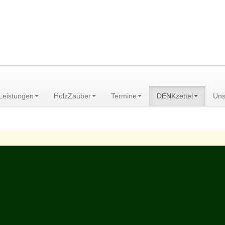
am Scheibenberg/Erzgebirge
Leistungen
HolzZauber
Termine
DENKzettel
Uns