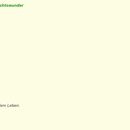
achtswunder
 dem Leben.
.