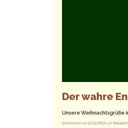
Der wahre E
Unsere Weihnachtsgrüße i
geschrieben am
22.12.2024
von
Susann H