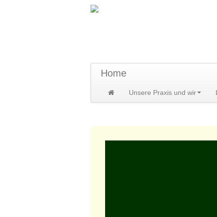
TraumzeitPraxis 
Susann und Hendrik Heidler
Home
Unsere Praxis und wir
Home
>
DENKzettel
>
DENKzettel