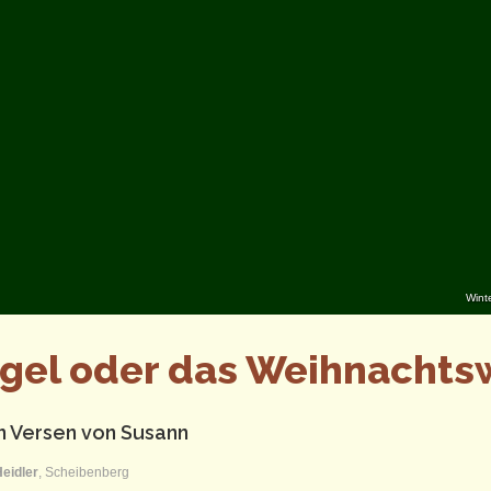
Wint
ngel oder das Weihnacht
n Versen von Susann
eidler
, Scheibenberg