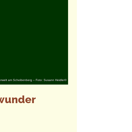
erwelt am Scheibenberg – Foto: Susann Heidler©
swunder