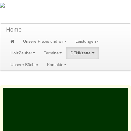
TraumzeitPraxis am Scheibenberg/Erzgebirge
Susann und Hendrik Heidler
Home
Unsere Praxis und wir
Leistungen
HolzZauber
Termine
DENKzettel
Unsere Bücher
Kontakte
Home
>
DENKzettel
>
DENKzettel