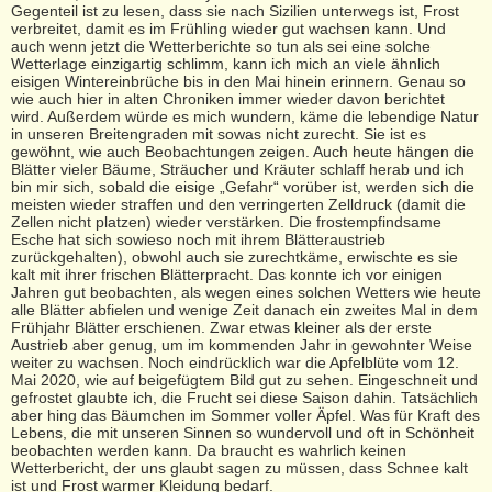
Gegenteil ist zu lesen, dass sie nach Sizilien unterwegs ist, Frost
verbreitet, damit es im Frühling wieder gut wachsen kann. Und
auch wenn jetzt die Wetterberichte so tun als sei eine solche
Wetterlage einzigartig schlimm, kann ich mich an viele ähnlich
eisigen Wintereinbrüche bis in den Mai hinein erinnern. Genau so
wie auch hier in alten Chroniken immer wieder davon berichtet
wird. Außerdem würde es mich wundern, käme die lebendige Natur
in unseren Breitengraden mit sowas nicht zurecht. Sie ist es
gewöhnt, wie auch Beobachtungen zeigen. Auch heute hängen die
Blätter vieler Bäume, Sträucher und Kräuter schlaff herab und ich
bin mir sich, sobald die eisige „Gefahr“ vorüber ist, werden sich die
meisten wieder straffen und den verringerten Zelldruck (damit die
Zellen nicht platzen) wieder verstärken. Die frostempfindsame
Esche hat sich sowieso noch mit ihrem Blätteraustrieb
zurückgehalten), obwohl auch sie zurechtkäme, erwischte es sie
kalt mit ihrer frischen Blätterpracht. Das konnte ich vor einigen
Jahren gut beobachten, als wegen eines solchen Wetters wie heute
alle Blätter abfielen und wenige Zeit danach ein zweites Mal in dem
Frühjahr Blätter erschienen. Zwar etwas kleiner als der erste
Austrieb aber genug, um im kommenden Jahr in gewohnter Weise
weiter zu wachsen. Noch eindrücklich war die Apfelblüte vom 12.
Mai 2020, wie auf beigefügtem Bild gut zu sehen. Eingeschneit und
gefrostet glaubte ich, die Frucht sei diese Saison dahin. Tatsächlich
aber hing das Bäumchen im Sommer voller Äpfel. Was für Kraft des
Lebens, die mit unseren Sinnen so wundervoll und oft in Schönheit
beobachten werden kann. Da braucht es wahrlich keinen
Wetterbericht, der uns glaubt sagen zu müssen, dass Schnee kalt
ist und Frost warmer Kleidung bedarf.