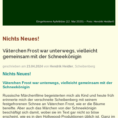
Eingefrorene Apfelblüte (12. Mai 2020) – Foto: Hendrik Heidler©
Nichts Neues!
Väterchen Frost war unterwegs, vielleicht
gemeinsam mit der Schneekönigin
geschrieben am
23.04.2024
von
Hendrik Heidler
, Scheibenberg
Nichts Neues!
Väterchen Frost war unterwegs, vielleicht gemeinsam mit der
Schneekönigin
Russische Märchenfilme begeisterten mich als Kind und heute früh
erinnerte mich der verschneite Scheibenberg mit seinem
festgefrorenen Schnee an Väterchen Frost, wie er die Bäume
bereifte. Aber auch das Märchen von der Schneekönigin
beschäftigt sich damit, wobei sie im Text gar nicht so böse
erscheint, wie es in den Hollywood-Produktionen üblich ist. Ganz im