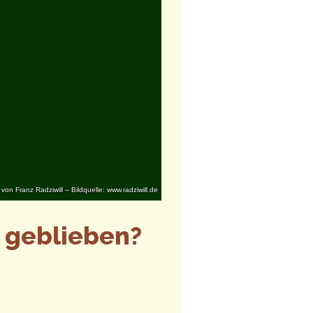
on Franz Radziwill – Bildquelle: www.radziwill.de
e geblieben?