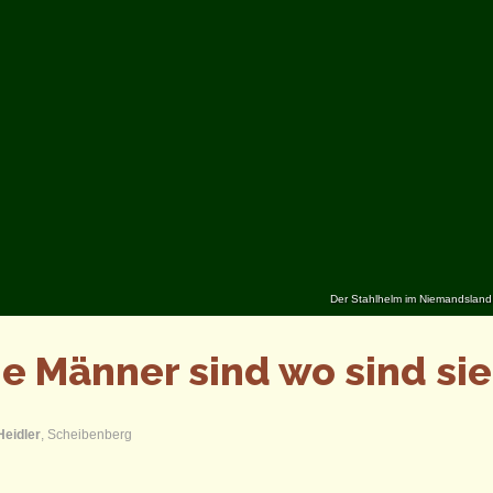
Der Stahlhelm im Niemandsland v
ie Männer sind wo sind si
Heidler
, Scheibenberg