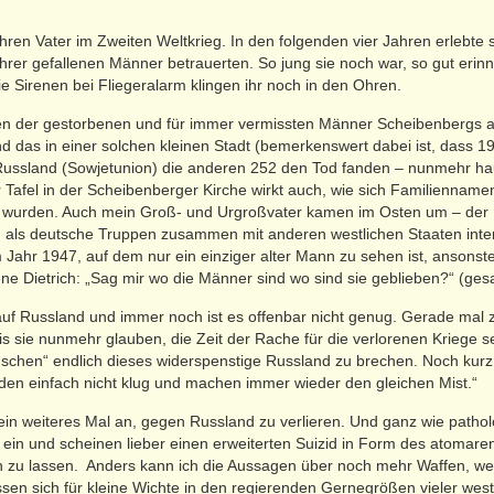
ihren Vater im Zweiten Weltkrieg. In den folgenden vier Jahren erlebte s
rer gefallenen Männer betrauerten. So jung sie noch war, so gut erinn
e Sirenen bei Fliegeralarm klingen ihr noch in den Ohren.
men der gestorbenen und für immer vermissten Männer Scheibenbergs au
d das in einer solchen kleinen Stadt (bemerkenswert dabei ist, dass 1
Russland (Sowjetunion) die anderen 252 den Tod fanden – nunmehr hau
 Tafel in der Scheibenberger Kirche wirkt auch, wie sich Familiennamen
 wurden. Auch mein Groß- und Urgroßvater kamen im Osten um – der U
als deutsche Truppen zusammen mit anderen westlichen Staaten interve
em Jahr 1947, auf dem nur ein einziger alter Mann zu sehen ist, anson
e Dietrich: „Sag mir wo die Männer sind wo sind sie geblieben?“ (ges
 auf Russland und immer noch ist es offenbar nicht genug. Gerade mal
bis sie nunmehr glauben, die Zeit der Rache für die verlorenen Krie
chen“ endlich dieses widerspenstige Russland zu brechen. Noch kurz 
den einfach nicht klug und machen immer wieder den gleichen Mist.“
r ein weiteres Mal an, gegen Russland zu verlieren. Und ganz wie patho
ht ein und scheinen lieber einen erweiterten Suizid in Form des atomar
 zu lassen. Anders kann ich die Aussagen über noch mehr Waffen, we
n sich für kleine Wichte in den regierenden Gernegrößen vieler westli