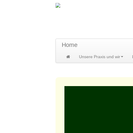
TraumzeitPraxis 
Susann und Hendrik Heidler
Home
Unsere Praxis und wir
Home
>
DENKzettel
>
DENKzettel