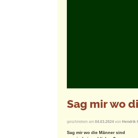
Sag mir wo d
geschrieben am
04.03.2024
von
Hendrik 
Sag mir wo die Männer sind