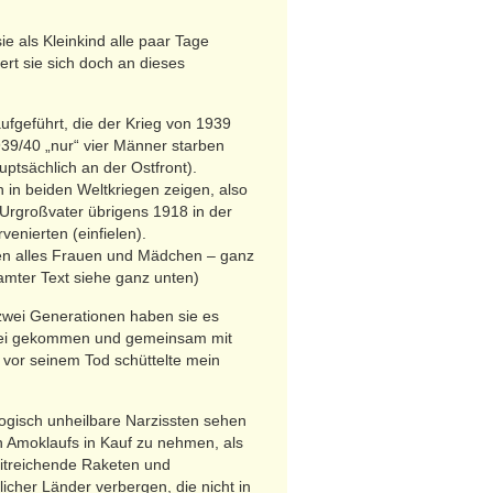
ie als Kleinkind alle paar Tage
ert sie sich doch an dieses
fgeführt, die der Krieg von 1939
939/40 „nur“ vier Männer starben
ptsächlich an der Ostfront).
 in beiden Weltkriegen zeigen, also
rgroßvater übrigens 1918 in der
nierten (einfielen).
sten alles Frauen und Mädchen – ganz
amter Text siehe ganz unten)
 zwei Generationen haben sie es
ge sei gekommen und gemeinsam mit
vor seinem Tod schüttelte mein
logisch unheilbare Narzissten sehen
en Amoklaufs in Kauf zu nehmen, als
itreichende Raketen und
cher Länder verbergen, die nicht in