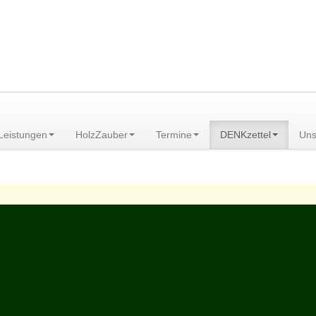
am Scheibenberg/Erzgebirge
Leistungen
HolzZauber
Termine
DENKzettel
Uns