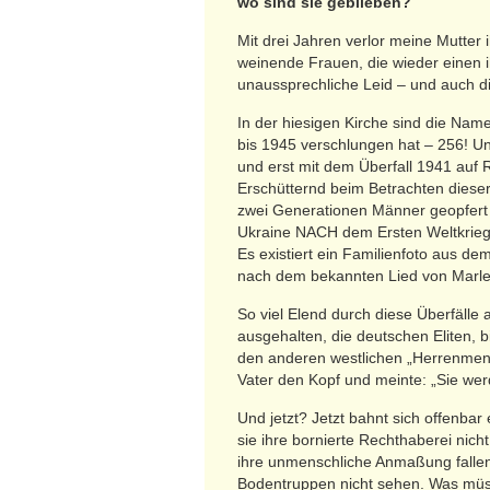
wo sind sie geblieben?
Mit drei Jahren verlor meine Mutter 
weinende Frauen, die wieder einen ih
unaussprechliche Leid – und auch di
In der hiesigen Kirche sind die Na
bis 1945 verschlungen hat – 256! Un
und erst mit dem Überfall 1941 auf 
Erschütternd beim Betrachten dieser
zwei Generationen Männer geopfert
Ukraine NACH dem Ersten Weltkrieg 
Es existiert ein Familienfoto aus d
nach dem bekannten Lied von Marlen
So viel Elend durch diese Überfälle
ausgehalten, die deutschen Eliten, 
den anderen westlichen „Herrenmens
Vater den Kopf und meinte: „Sie wer
Und jetzt? Jetzt bahnt sich offenba
sie ihre bornierte Rechthaberei nic
ihre unmenschliche Anmaßung fallen
Bodentruppen nicht sehen. Was müsse