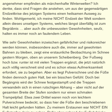
angenehmer empfinden als märchenhafte Winterwelten? Ich
denke, dass sind Fragen die anstehen, um aus der gegenwärtigen
Endzeitkrise des jetzigen Systems einen heilsamen Ausweg zu
finden. Wohlgemerkt, ich meine NICHT Endzeit der Welt sondern
allein dieses unseligen Systems, welches längst überfällig ist zum
Begräbnis … aber auch die unbewussten Gewohnheiten, seufz,
halten es immer noch an faulendem Leben.
Wie sehr Gewohnheiten inzwischen gefährlicher und risikoreicher
werden können, insbesondere auch die, immer auf gewohnten
Bahnen zu bleiben, zeigt eine erstaunliche Beobachtung im Schnee
gestern Morgen, oben an unserem Scheibenberg. Der Fußweg
hoch bzw. runter ist mit vielen Treppen ergänzt, die jetzt natürlich
auch völlig verschneit sind und es schon etwas Aufmerksamkeit
erfordert, sie zu begehen. Aber es liegt Pulverschnee und die Füße
finden dennoch guten Halt, bei ein bisschen Gefühl. Doch bei
Begängnis wird der Schnee festgestampft und die Treppen
verwandeln sich in einen rutschigen Abhang – aber nicht auf der
gesamten Breite der Stufen sondern nur einen schmalen
Trampelpfad. Etwa zwei Drittel waren noch von leichtem
Pulverschnee bedeckt, so dass hier die Füße den beschriebenen
Halt leicht gefunden hätten. Zu meinem Erstaunen war NICHT EIN