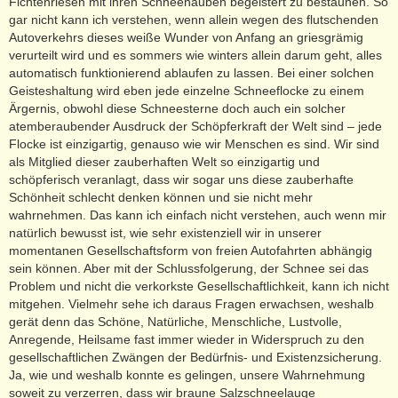
Fichtenriesen mit ihren Schneehauben begeistert zu bestaunen. So
gar nicht kann ich verstehen, wenn allein wegen des flutschenden
Autoverkehrs dieses weiße Wunder von Anfang an griesgrämig
verurteilt wird und es sommers wie winters allein darum geht, alles
automatisch funktionierend ablaufen zu lassen. Bei einer solchen
Geisteshaltung wird eben jede einzelne Schneeflocke zu einem
Ärgernis, obwohl diese Schneesterne doch auch ein solcher
atemberaubender Ausdruck der Schöpferkraft der Welt sind – jede
Flocke ist einzigartig, genauso wie wir Menschen es sind. Wir sind
als Mitglied dieser zauberhaften Welt so einzigartig und
schöpferisch veranlagt, dass wir sogar uns diese zauberhafte
Schönheit schlecht denken können und sie nicht mehr
wahrnehmen. Das kann ich einfach nicht verstehen, auch wenn mir
natürlich bewusst ist, wie sehr existenziell wir in unserer
momentanen Gesellschaftsform von freien Autofahrten abhängig
sein können. Aber mit der Schlussfolgerung, der Schnee sei das
Problem und nicht die verkorkste Gesellschaftlichkeit, kann ich nicht
mitgehen. Vielmehr sehe ich daraus Fragen erwachsen, weshalb
gerät denn das Schöne, Natürliche, Menschliche, Lustvolle,
Anregende, Heilsame fast immer wieder in Widerspruch zu den
gesellschaftlichen Zwängen der Bedürfnis- und Existenzsicherung.
Ja, wie und weshalb konnte es gelingen, unsere Wahrnehmung
soweit zu verzerren, dass wir braune Salzschneelauge