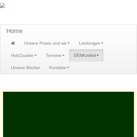
TraumzeitPraxis am Scheibenberg/Erzgebirge
Susann und Hendrik Heidler
Home
Unsere Praxis und wir
Leistungen
HolzZauber
Termine
DENKzettel
Unsere Bücher
Kontakte
Home
>
DENKzettel
>
DENKzettel