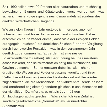
Seit 1990 sollen etwa 90 Prozent aller naturnahen und reichhaltig
bewachsenen Blumen- und Kräuterweisen verschwunden sein, was
sicherlich keine Folge irgend eines Klimawandels ist sondern des
direkten wirtschaftlichen Umgangs.
Wie an vielen Tagen im Jahr ersteige ich morgens „meinen“
Scheibenberg und lasse die Blicke ins Land schweifen. Dabei
erschrak ich heute wieder einmal, dass viele der riesigen Felder
orangegelb „leuchten“, ein deutliches Zeichen für deren Vergiftung
durch irgendwelche Pestizide – was in den vergangenen Jahr
deutlich zugenommen hat (außerdem ist eine riesige
Solarzellenfläche zu sehen). Als Begründung heißt es meistens
achselzuckend, das sei wirtschaftlich nötig um mitzuhalten, um
Gewinn zu machen. Bemerkenswert dabei ist, wie nicht nur
draußen die Wiesen und Felder grausamst vergiftet und ihrer
Vielfalt beraubt werden (viele der Pestizide sind auf Heilkräuter
zugeschnitten, die die Menschheit über Jahrzehntausende heilsam
und ernährend begleiteten) sondern gleiches in uns Menschen mit
der vielfältigen Darmflora u. a. mittels übermäßigen
Antibiotikagebrauchs geschieht. Was sicherlich kein Zufall ist
sondern gesellschaftliche „Normalität“ als verinnerlichter
Automatismus.