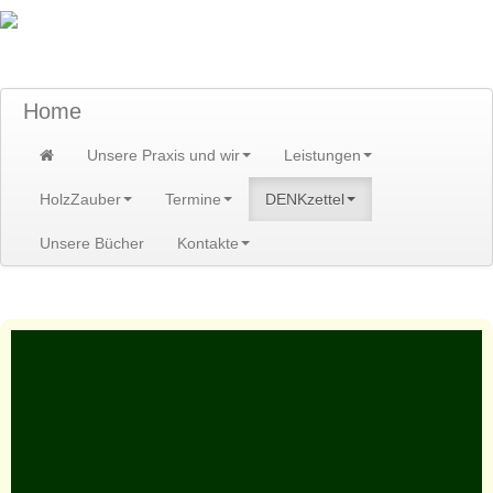
TraumzeitPraxis am Scheibenberg/Erzgebirge
Susann und Hendrik Heidler
Home
Unsere Praxis und wir
Leistungen
HolzZauber
Termine
DENKzettel
Unsere Bücher
Kontakte
Home
>
DENKzettel
>
DENKzettel