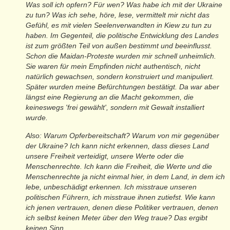
Was soll ich opfern? Für wen? Was habe ich mit der Ukraine
zu tun? Was ich sehe, höre, lese, vermittelt mir nicht das
Gefühl, es mit vielen Seelenverwandten in Kiew zu tun zu
haben. Im Gegenteil, die politische Entwicklung des Landes
ist zum größten Teil von außen bestimmt und beeinflusst.
Schon die Maidan-Proteste wurden mir schnell unheimlich.
Sie waren für mein Empfinden nicht authentisch, nicht
natürlich gewachsen, sondern konstruiert und manipuliert.
Später wurden meine Befürchtungen bestätigt. Da war aber
längst eine Regierung an die Macht gekommen, die
keineswegs 'frei gewählt', sondern mit Gewalt installiert
wurde.
Also: Warum Opferbereitschaft? Warum von mir gegenüber
der Ukraine? Ich kann nicht erkennen, dass dieses Land
unsere Freiheit verteidigt, unsere Werte oder die
Menschenrechte. Ich kann die Freiheit, die Werte und die
Menschenrechte ja nicht einmal hier, in dem Land, in dem ich
lebe, unbeschädigt erkennen. Ich misstraue unseren
politischen Führern, ich misstraue ihnen zutiefst. Wie kann
ich jenen vertrauen, denen diese Politiker vertrauen, denen
ich selbst keinen Meter über den Weg traue? Das ergibt
keinen Sinn.