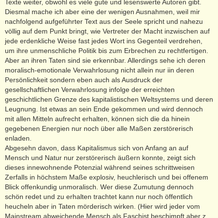
Texte weiter, obwohl es viele gute und lesenswerte Autoren gibt.
Diesmal mache ich aber eine der wenigen Ausnahmen, weil mir
nachfolgend aufgeführter Text aus der Seele spricht und nahezu
völlig auf dem Punkt bringt, wie Vertreter der Macht inzwischen auf
jede erdenkliche Weise fast jedes Wort ins Gegenteil verdrehen,
um ihre unmenschliche Politik bis zum Erbrechen zu rechtfertigen.
Aber an ihren Taten sind sie erkennbar. Allerdings sehe ich deren
moralisch-emotionale Verwahrlosung nicht allein nur iin deren
Persönlichkeit sondern eben auch als Ausdruck der
gesellschaftlichen Verwahrlosung infolge der erreichten
geschichtlichen Grenze des kapitalistischen Weltsystems und deren
Leugnung. Ist etwas an sein Ende gekommen und wird dennoch
mit allen Mitteln aufrecht erhalten, können sich die da hinein
gegebenen Energien nur noch über alle Maßen zerstörerisch
enladen.
Abgesehn davon, dass Kapitalismus sich von Anfang an auf
Mensch und Natur nur zerstörerisch äußern konnte, zeigt sich
dieses innewohnende Potenzial während seines schrittweisen
Zerfalls in höchstem Maße explosiv, heuchlerisch und bei offenem
Blick offenkundig unmoralisch. Wer diese Zumutung dennoch
schön redet und zu erhalten trachtet kann nur noch öffentlich
heucheln aber in Taten mörderisch wirken. (Hier wird jeder vom
Mainstream abweichende Mensch als Faschist beschimpft aber z.