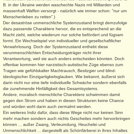
B. in der Ukraine werden waschechte Nazis mit Milliarden und
massenhaft Waffen versorgt - natürlich wie immer schon: "nur um
Menschenleben zu retten".)
Der desaströse unmenschliche Systemzustand bringt demzufolge
dazu passende Charaktere hervor, die es entsprechend an die
Macht zieht, welche wiederum nur solche befördert und fügsam
formt. Ein Wechselspiel von individueller und gesellschaftlicher
Verwahrlosung. Doch der Systemzustand enthebt diese
verunmenschlichten Entscheidungsträger nicht ihrer
Verantwortung, weil sie auch anders entscheiden könnten. Doch
offenbar kommen hier narzistisch-autistische Züge ebenso zum
Tragen wie gefühlskalter Machtrausch, Besitzgier und blind-
ideologischer Einzigartigkeitsglauben. Wie bekannt, äußerst sich
darin nicht nur eine tiefe individuelle Schwäche sondern ebenfalls
die zunehmende Hinfälligkeit des Gesamtsystems.
Andere, moralisch menschliche Charektere schwimmen damit
gegen den Strom und haben in diesen Strukturen keine Chance
und würden wohl darin auch zermalmt werden.
Ein weiteres Indiz dafür, dass diese Wege nicht nur keinen Sinn
mehr machen sondern auch nichts Gescheites mehr hervorbringen
können ... außer Zwang, Verleumdung, Heuchelei und
Unmenschlichkeit ... dargestellt als Schönfärberei in ihres Inhaltes