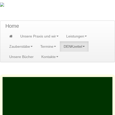
TraumzeitPraxis am Scheibenberg/Erzgebirge
Susann und Hendrik Heidler
Home
Unsere Praxis und wir
Leistungen
Zauberstäbe
Termine
DENKzettel
Unsere Bücher
Kontakte
Home
>
DENKzettel
>
DENKzettel