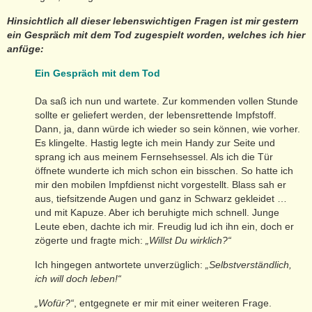
Hinsichtlich all dieser lebenswichtigen Fragen ist mir gestern
ein Gespräch mit dem Tod zugespielt worden, welches ich hier
anfüge:
Ein Gespräch mit dem Tod
Da saß ich nun und wartete. Zur kommenden vollen Stunde
sollte er geliefert werden, der lebensrettende Impfstoff.
Dann, ja, dann würde ich wieder so sein können, wie vorher.
Es klingelte. Hastig legte ich mein Handy zur Seite und
sprang ich aus meinem Fernsehsessel. Als ich die Tür
öffnete wunderte ich mich schon ein bisschen. So hatte ich
mir den mobilen Impfdienst nicht vorgestellt. Blass sah er
aus, tiefsitzende Augen und ganz in Schwarz gekleidet …
und mit Kapuze. Aber ich beruhigte mich schnell. Junge
Leute eben, dachte ich mir. Freudig lud ich ihn ein, doch er
zögerte und fragte mich:
„Willst Du wirklich?“
Ich hingegen antwortete unverzüglich:
„Selbstverständlich,
ich will doch leben!“
„Wofür?“
, entgegnete er mir mit einer weiteren Frage.