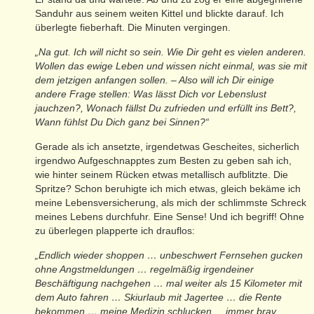
Sanduhr aus seinem weiten Kittel und blickte darauf. Ich
überlegte fieberhaft. Die Minuten vergingen.
„Na gut. Ich will nicht so sein. Wie Dir geht es vielen anderen.
Wollen das ewige Leben und wissen nicht einmal, was sie mit
dem jetzigen anfangen sollen. – Also will ich Dir einige
andere Frage stellen: Was lässt Dich vor Lebenslust
jauchzen?, Wonach fällst Du zufrieden und erfüllt ins Bett?,
Wann fühlst Du Dich ganz bei Sinnen?“
Gerade als ich ansetzte, irgendetwas Gescheites, sicherlich
irgendwo Aufgeschnapptes zum Besten zu geben sah ich,
wie hinter seinem Rücken etwas metallisch aufblitzte. Die
Spritze? Schon beruhigte ich mich etwas, gleich bekäme ich
meine Lebensversicherung, als mich der schlimmste Schreck
meines Lebens durchfuhr. Eine Sense! Und ich begriff! Ohne
zu überlegen plapperte ich drauflos:
„Endlich wieder shoppen … unbeschwert Fernsehen gucken
ohne Angstmeldungen … regelmäßig irgendeiner
Beschäftigung nachgehen … mal weiter als 15 Kilometer mit
dem Auto fahren … Skiurlaub mit Jagertee … die Rente
bekommen … meine Medizin schlucken ... immer brav