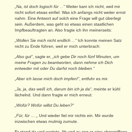
„Na, ist doch logisch für ...“
Weiter kam ich nicht, weil mir
nicht sofort etwas einfiel. Was ich anfangs nicht weiter ernst
nahm. Eine Antwort auf solch eine Frage will gut überlegt
sein. Außerdem, was geht so etwas einen staatlichen
Impfbeauftragten an. Also fragte ich ihn meinerseits:
„Wollen Sie mich nicht endlich ...“
Ich konnte meinen Satz
nicht zu Ende führen, weil er mich unterbrach:
„Also gut“
, sagte er,
„ich gebe Dir noch fünf Minuten, um
meine Fragen zu beantworten, dann nehme ich Dich
entweder mit oder Du darfst noch bleiben.“
„Aber ich lasse mich doch impfen!“
, entfuhr es mir.
„Ja, ja, das weiß ich, darum bin ich ja da“
, meinte er kühl
lächelnd. Und dann fragte er mich erneut:
„Wofür? Wofür willst Du leben?“
„Für, für … „
Und wieder fiel mir nichts ein. Mir wurde
inzwischen etwas mulmig zumute.
Er stand da und wartete. Ab und zu zog er eine abgegriffene