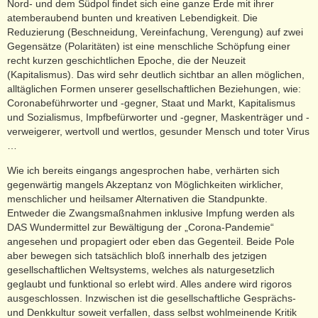
Nord- und dem Südpol findet sich eine ganze Erde mit ihrer
atemberaubend bunten und kreativen Lebendigkeit. Die
Reduzierung (Beschneidung, Vereinfachung, Verengung) auf zwei
Gegensätze (Polaritäten) ist eine menschliche Schöpfung einer
recht kurzen geschichtlichen Epoche, die der Neuzeit
(Kapitalismus). Das wird sehr deutlich sichtbar an allen möglichen,
alltäglichen Formen unserer gesellschaftlichen Beziehungen, wie:
Coronabeführworter und -gegner, Staat und Markt, Kapitalismus
und Sozialismus, Impfbefürworter und -gegner, Maskenträger und -
verweigerer, wertvoll und wertlos, gesunder Mensch und toter Virus
…
Wie ich bereits eingangs angesprochen habe, verhärten sich
gegenwärtig mangels Akzeptanz von Möglichkeiten wirklicher,
menschlicher und heilsamer Alternativen die Standpunkte.
Entweder die Zwangsmaßnahmen inklusive Impfung werden als
DAS Wundermittel zur Bewältigung der „Corona-Pandemie“
angesehen und propagiert oder eben das Gegenteil. Beide Pole
aber bewegen sich tatsächlich bloß innerhalb des jetzigen
gesellschaftlichen Weltsystems, welches als naturgesetzlich
geglaubt und funktional so erlebt wird. Alles andere wird rigoros
ausgeschlossen. Inzwischen ist die gesellschaftliche Gesprächs-
und Denkkultur soweit verfallen, dass selbst wohlmeinende Kritik