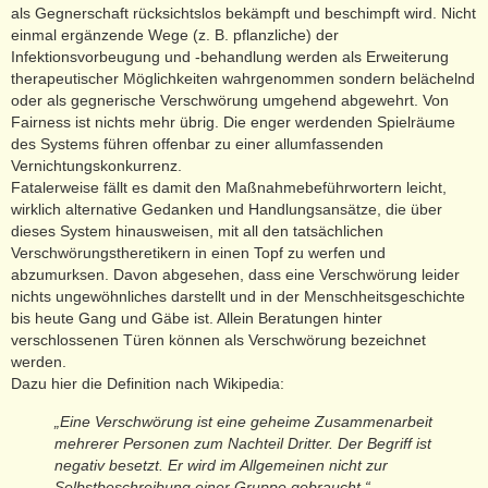
als Gegnerschaft rücksichtslos bekämpft und beschimpft wird. Nicht
einmal ergänzende Wege (z. B. pflanzliche) der
Infektionsvorbeugung und -behandlung werden als Erweiterung
therapeutischer Möglichkeiten wahrgenommen sondern belächelnd
oder als gegnerische Verschwörung umgehend abgewehrt. Von
Fairness ist nichts mehr übrig. Die enger werdenden Spielräume
des Systems führen offenbar zu einer allumfassenden
Vernichtungskonkurrenz.
Fatalerweise fällt es damit den Maßnahmebeführwortern leicht,
wirklich alternative Gedanken und Handlungsansätze, die über
dieses System hinausweisen, mit all den tatsächlichen
Verschwörungstheretikern in einen Topf zu werfen und
abzumurksen. Davon abgesehen, dass eine Verschwörung leider
nichts ungewöhnliches darstellt und in der Menschheitsgeschichte
bis heute Gang und Gäbe ist. Allein Beratungen hinter
verschlossenen Türen können als Verschwörung bezeichnet
werden.
Dazu hier die Definition nach Wikipedia:
„Eine Verschwörung ist eine geheime Zusammenarbeit
mehrerer Personen zum Nachteil Dritter. Der Begriff ist
negativ besetzt. Er wird im Allgemeinen nicht zur
Selbstbeschreibung einer Gruppe gebraucht.“