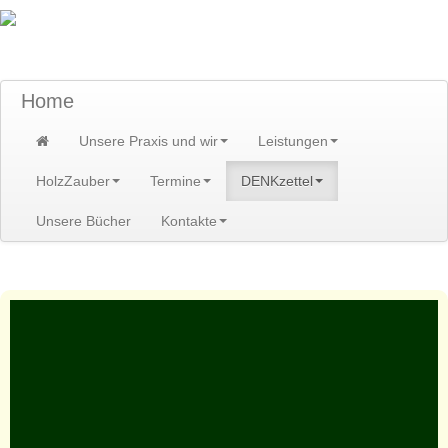
TraumzeitPraxis am Scheibenberg/Erzgebirge
Susann und Hendrik Heidler
Home
Unsere Praxis und wir
Leistungen
HolzZauber
Termine
DENKzettel
Unsere Bücher
Kontakte
Home
>
DENKzettel
>
DENKzettel