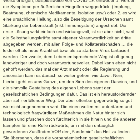
Weise erfolgen, beispielsweise von COVID-19: entweder 1. werden
die Symptome per äußerlichen Eingriffen weggedrückt (Impfung,
Beatmung, chemische Medikamente, Isolation usw.) oder 2. es wird
eine ursächliche Heilung, also die Beseitigung der Ursachen samt
Stärkung der Lebenskraft (inkl. Immunsystem) angestrebt. Die
erste Lösung wirkt einfach und wirkungsvoll, ist sie aber nicht, weil
die Selbstheilungskräfte samt eigener Verantwortlichkeit an dritte
abgegeben werden, mit allen Folge- und Kollateralschäden … die
leider oft als neue Krankheit bzw. als zu starkem Virus fantasiert
werden. Der zweite, dem Leben entsprechende Weg ist oft genug
langwieriger und doch verantwortungsvoller. Dabei kann eben nicht
gehofft werden, das mal der Arzt macht oder die Regierung und
ansonsten kann es danach so weiter gehen, wie davor. Nein,
hierbei geht es ums Ganze, um den Sinn des eigenen Daseins, und
die sinnvolle Gestaltung des eigenen Lebens samt der
gesellschaftlichen Bedingungen dafür. Das ist ein herausfordernder
aber sehr erfüllender Weg. Der aber offenbar gegenwärtig so gut
wie nicht angenommen wird. Die einen wollen mit autoritären und
technologisch fragwürdigen Maßnahmen die Natur hinter sich
lassen und pfuschen doch fürchterlich in sie hinein und die anderen
kämpfen für eine Rolle rückwärts, um mit den untauglich
gewordenen Zuständen VOR der „Pandemie“ das Heil zu finden.
Sie übersehen, dass die vorpandemischen gesellschaftlichen