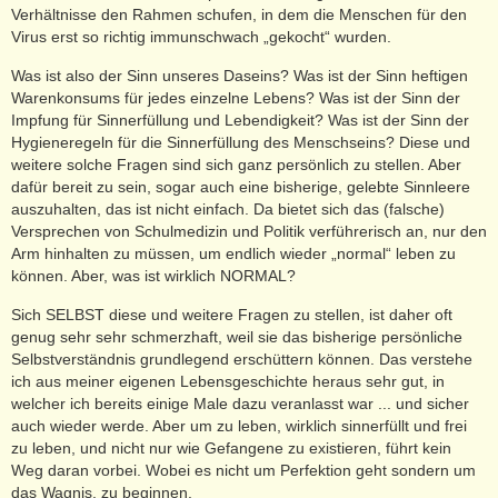
Verhältnisse den Rahmen schufen, in dem die Menschen für den
Virus erst so richtig immunschwach „gekocht“ wurden.
Was ist also der Sinn unseres Daseins? Was ist der Sinn heftigen
Warenkonsums für jedes einzelne Lebens? Was ist der Sinn der
Impfung für Sinnerfüllung und Lebendigkeit? Was ist der Sinn der
Hygieneregeln für die Sinnerfüllung des Menschseins? Diese und
weitere solche Fragen sind sich ganz persönlich zu stellen. Aber
dafür bereit zu sein, sogar auch eine bisherige, gelebte Sinnleere
auszuhalten, das ist nicht einfach. Da bietet sich das (falsche)
Versprechen von Schulmedizin und Politik verführerisch an, nur den
Arm hinhalten zu müssen, um endlich wieder „normal“ leben zu
können. Aber, was ist wirklich NORMAL?
Sich SELBST diese und weitere Fragen zu stellen, ist daher oft
genug sehr sehr schmerzhaft, weil sie das bisherige persönliche
Selbstverständnis grundlegend erschüttern können. Das verstehe
ich aus meiner eigenen Lebensgeschichte heraus sehr gut, in
welcher ich bereits einige Male dazu veranlasst war ... und sicher
auch wieder werde. Aber um zu leben, wirklich sinnerfüllt und frei
zu leben, und nicht nur wie Gefangene zu existieren, führt kein
Weg daran vorbei. Wobei es nicht um Perfektion geht sondern um
das Wagnis, zu beginnen.