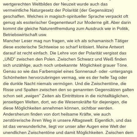
wertgerechten Weltbildes der Neuzeit wurde auch das
vermeintliche Naturgesetz der Polarität (der Gegensätze)
geschaffen. Welches in magisch-spiritueller Sprache verpackt oft
genug als esoterischer Gegenentwurf zur Moderne gilt. Aber darin
kommt die gleiche Naturentfremdung zum Ausdruck wie in Politik,
Betriebswirtschaft usw.
Mancher Leser mag nun fragen, wie ich als schamanisch Tätiger
diese esoterische Sichtweise so scharf kritisiert. Meine Antwort
darauf ist recht einfach. Die Lehre von der Polarität vergisst das
„UND“ zwischen den Polen. Zwischen Schwarz und Weiß finden
sich unzählige, auch noch unbekannte Möglichkeit grauer Töne.
Genau so wie das Farbenspiel eines Sonnenauf- oder -untergangs
Schönheiten hervorzubringen vermag, wie es der helle Tag oder
die dunkle Nacht niemals vermögen. Und die Zwischentöne, die
Risse und Spalten zwischen den so genannten Gegensätzen galten
schon seit „ewigen“ Zeiten als Eintrittstore in die nichtalltäglichen,
jenseitigen Welten, dort, wo die Wesenskräfte für diejenigen, die
diese Möglichkeiten annehmen können, sichtbar werden.
Andersherum finden von dort heilsame Kräfte, wie auch
zerstörerische ihren Weg in unsere Alltagswelt. Eigentlich, und das
ist das verwunderliche, liegt vor unser aller Augen eine Welt der
unendlichen Zwischentöne und damit Möglichkeiten. Zwischen dem