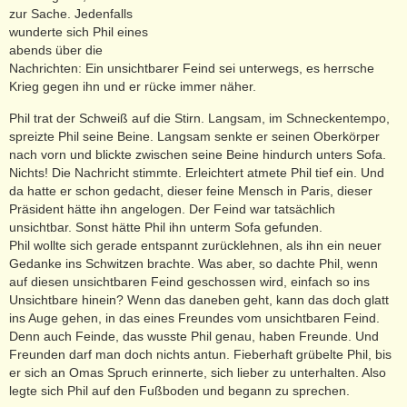
zur Sache. Jedenfalls
wunderte sich Phil eines
abends über die
Nachrichten: Ein unsichtbarer Feind sei unterwegs, es herrsche
Krieg gegen ihn und er rücke immer näher.
Phil trat der Schweiß auf die Stirn. Langsam, im Schneckentempo,
spreizte Phil seine Beine. Langsam senkte er seinen Oberkörper
nach vorn und blickte zwischen seine Beine hindurch unters Sofa.
Nichts! Die Nachricht stimmte. Erleichtert atmete Phil tief ein. Und
da hatte er schon gedacht, dieser feine Mensch in Paris, dieser
Präsident hätte ihn angelogen. Der Feind war tatsächlich
unsichtbar. Sonst hätte Phil ihn unterm Sofa gefunden.
Phil wollte sich gerade entspannt zurücklehnen, als ihn ein neuer
Gedanke ins Schwitzen brachte. Was aber, so dachte Phil, wenn
auf diesen unsichtbaren Feind geschossen wird, einfach so ins
Unsichtbare hinein? Wenn das daneben geht, kann das doch glatt
ins Auge gehen, in das eines Freundes vom unsichtbaren Feind.
Denn auch Feinde, das wusste Phil genau, haben Freunde. Und
Freunden darf man doch nichts antun. Fieberhaft grübelte Phil, bis
er sich an Omas Spruch erinnerte, sich lieber zu unterhalten. Also
legte sich Phil auf den Fußboden und begann zu sprechen.