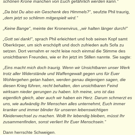
schönen Krone manchen von Euch gefährlich werden kann.“
„Da bist Du also ein Geschenk des Himmels?“
, seufzte Phil traurig,
„dem jetzt so schlimm mitgespielt wird.“
„Keine Bange“
, meinte der Kronenvirus,
„wir halten länger durch!“
„Gott sei dank!“
, sprach Phil erleichtert und hob seinen Kopf samt
Oberkörper, um sich erschöpft und doch zufrieden aufs Sofa zu
setzen. Dort vernahm er recht leise noch einmal die Stimme des
unsichtbaren Freundes, wie er ihn jetzt im Stillen nannte. Sie sagte:
„Eins macht mich doch traurig. Wenn wir Unsichtbaren unser Werk
trotz aller Widerstände und Waffengewalt gegen uns für Euer
Wohlergehen getan haben, werden genau diejenigen sagen, die
diesen Krieg führen, recht behalten, den unsichtbaren Feind
wirksam nieder gerungen zu haben. Ich meine, uns ist das
eigentlich gleich, aber auch wir haben ein Herz. Darum schmerzt es
uns, wie aufwändig Ihr Menschen alles unternehmt, Euch immer
kranker und immer blinder für unseren lebenswichtigen
Kleiderwechsel zu machen. Wollt Ihr lebendig bleiben, müsst Ihr
zusammenfinden, sonst verliert Ihr Euer Menschsein.“
Dann herrschte Schweigen.