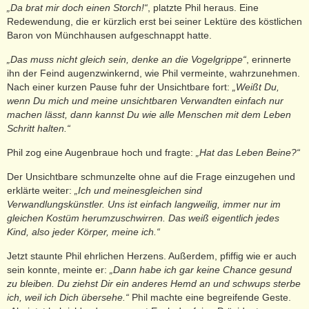
„Da brat mir doch einen Storch!“
, platzte Phil heraus. Eine
Redewendung, die er kürzlich erst bei seiner Lektüre des köstlichen
Baron von Münchhausen aufgeschnappt hatte.
„Das muss nicht gleich sein, denke an die Vogelgrippe“
, erinnerte
ihn der Feind augenzwinkernd, wie Phil vermeinte, wahrzunehmen.
Nach einer kurzen Pause fuhr der Unsichtbare fort:
„Weißt Du,
wenn Du mich und meine unsichtbaren Verwandten einfach nur
machen lässt, dann kannst Du wie alle Menschen mit dem Leben
Schritt halten.“
Phil zog eine Augenbraue hoch und fragte:
„Hat das Leben Beine?“
Der Unsichtbare schmunzelte ohne auf die Frage einzugehen und
erklärte weiter:
„Ich und meinesgleichen sind
Verwandlungskünstler. Uns ist einfach langweilig, immer nur im
gleichen Kostüm herumzuschwirren. Das weiß eigentlich jedes
Kind, also jeder Körper, meine ich.“
Jetzt staunte Phil ehrlichen Herzens. Außerdem, pfiffig wie er auch
sein konnte, meinte er:
„Dann habe ich gar keine Chance gesund
zu bleiben. Du ziehst Dir ein anderes Hemd an und schwups sterbe
ich, weil ich Dich übersehe.“
Phil machte eine begreifende Geste.