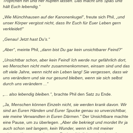
Tröpfchen hin und her hüpfen lassen. Das macht uns Spaß und
hält Euch lebendig.“
„Wie Münchhausen auf der Kanonenkugel“
, freute sich Phil,
„und
unser Körper vergisst nicht, dass Ihr Euch für Euer Leben gern
verkleidet!“
„Genau! Jetzt hast Du's.“
„Aber“
, meinte Phil,
„dann bist Du gar kein unsichtbarer Feind?“
„Unsichtbar schon, aber kein Feind! Ich werde nur gefährlich dort,
wo Menschen nicht mehr zusammenkommen, einsam sind und das
oft viele Jahre, wenn nicht ein Leben lang! Sie vergessen, dass wir
uns verändern und sie nur gesund bleiben, wenn sie sich selbst
durch uns verändern ...“
„... also lebendig bleiben.“
, brachte Phil den Satz zu Ende.
„Ja, Menschen können Einzeln nicht, sie werden krank davon. Wir
sind an Euren Händen und Eurer Spucke genau so unverzichtbar,
wie meine Verwandten in Euren Därmen.“
Der Unsichtbare machte
eine Pause, um zu überlegen.
„Aber die bekriegt und mordet Ihr ja
auch schon seit langem, kein Wunder, wenn ich mit meiner