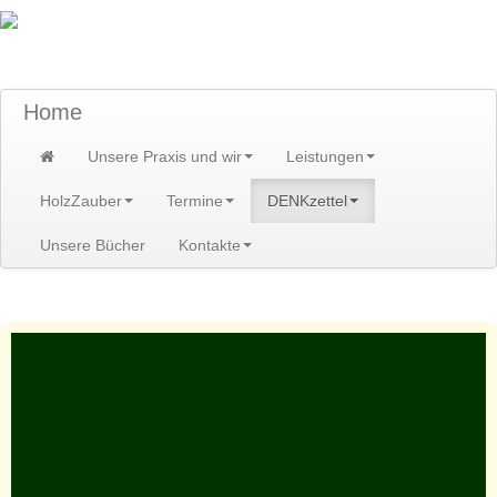
TraumzeitPraxis am Scheibenberg/Erzgebirge
Susann und Hendrik Heidler
Home
Unsere Praxis und wir
Leistungen
HolzZauber
Termine
DENKzettel
Unsere Bücher
Kontakte
Home
>
DENKzettel
>
DENKzettel