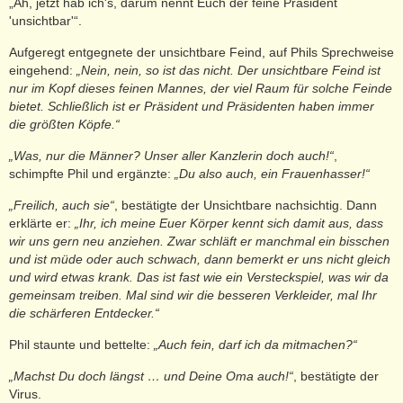
„Ah, jetzt hab ich's, darum nennt Euch der feine Präsident
'unsichtbar'“.
Aufgeregt entgegnete der unsichtbare Feind, auf Phils Sprechweise
eingehend:
„Nein, nein, so ist das nicht. Der unsichtbare Feind ist
nur im Kopf dieses feinen Mannes, der viel Raum für solche Feinde
bietet. Schließlich ist er Präsident und Präsidenten haben immer
die größten Köpfe.“
„Was, nur die Männer? Unser aller Kanzlerin doch auch!“
,
schimpfte Phil und ergänzte:
„Du also auch, ein Frauenhasser!“
„Freilich, auch sie“
, bestätigte der Unsichtbare nachsichtig. Dann
erklärte er:
„Ihr, ich meine Euer Körper kennt sich damit aus, dass
wir uns gern neu anziehen. Zwar schläft er manchmal ein bisschen
und ist müde oder auch schwach, dann bemerkt er uns nicht gleich
und wird etwas krank. Das ist fast wie ein Versteckspiel, was wir da
gemeinsam treiben. Mal sind wir die besseren Verkleider, mal Ihr
die schärferen Entdecker.“
Phil staunte und bettelte:
„Auch fein, darf ich da mitmachen?“
„Machst Du doch längst … und Deine Oma auch!“
, bestätigte der
Virus.