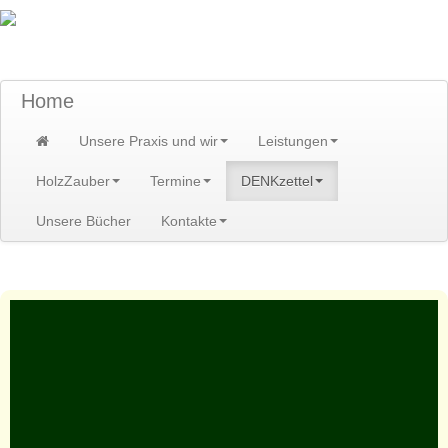
TraumzeitPraxis am Scheibenberg/Erzgebirge
Susann und Hendrik Heidler
Home
Unsere Praxis und wir
Leistungen
HolzZauber
Termine
DENKzettel
Unsere Bücher
Kontakte
Home
>
DENKzettel
>
DENKzettel