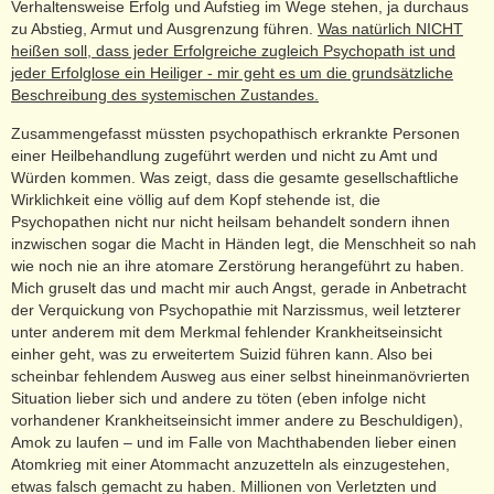
Verhaltensweise Erfolg und Aufstieg im Wege stehen, ja durchaus
zu Abstieg, Armut und Ausgrenzung führen.
Was natürlich NICHT
heißen soll, dass jeder Erfolgreiche zugleich Psychopath ist und
jeder Erfolglose ein Heiliger - mir geht es um die grundsätzliche
Beschreibung des systemischen Zustandes.
Zusammengefasst müssten psychopathisch erkrankte Personen
einer Heilbehandlung zugeführt werden und nicht zu Amt und
Würden kommen. Was zeigt, dass die gesamte gesellschaftliche
Wirklichkeit eine völlig auf dem Kopf stehende ist, die
Psychopathen nicht nur nicht heilsam behandelt sondern ihnen
inzwischen sogar die Macht in Händen legt, die Menschheit so nah
wie noch nie an ihre atomare Zerstörung herangeführt zu haben.
Mich gruselt das und macht mir auch Angst, gerade in Anbetracht
der Verquickung von Psychopathie mit Narzissmus, weil letzterer
unter anderem mit dem Merkmal fehlender Krankheitseinsicht
einher geht, was zu erweitertem Suizid führen kann. Also bei
scheinbar fehlendem Ausweg aus einer selbst hineinmanövrierten
Situation lieber sich und andere zu töten (eben infolge nicht
vorhandener Krankheitseinsicht immer andere zu Beschuldigen),
Amok zu laufen – und im Falle von Machthabenden lieber einen
Atomkrieg mit einer Atommacht anzuzetteln als einzugestehen,
etwas falsch gemacht zu haben. Millionen von Verletzten und