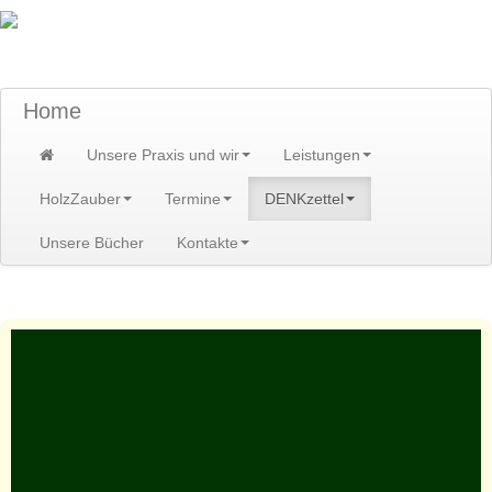
TraumzeitPraxis am Scheibenberg/Erzgebirge
Susann und Hendrik Heidler
Home
Unsere Praxis und wir
Leistungen
HolzZauber
Termine
DENKzettel
Unsere Bücher
Kontakte
Home
>
DENKzettel
>
DENKzettel