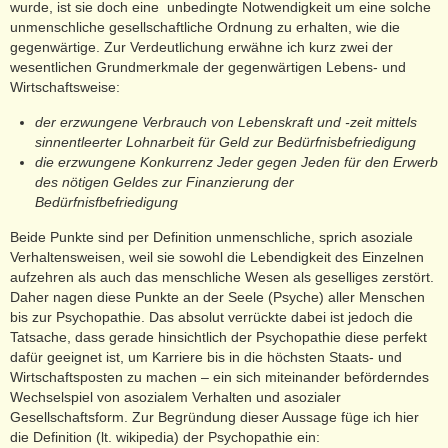
wurde, ist sie doch eine unbedingte Notwendigkeit um eine solche
unmenschliche gesellschaftliche Ordnung zu erhalten, wie die
gegenwärtige. Zur Verdeutlichung erwähne ich kurz zwei der
wesentlichen Grundmerkmale der gegenwärtigen Lebens- und
Wirtschaftsweise:
der erzwungene Verbrauch von Lebenskraft und -zeit mittels
sinnentleerter Lohnarbeit für Geld zur Bedürfnisbefriedigung
die erzwungene Konkurrenz Jeder gegen Jeden für den Erwerb
des nötigen Geldes zur Finanzierung der
Bedürfnisfbefriedigung
Beide Punkte sind per Definition unmenschliche, sprich asoziale
Verhaltensweisen, weil sie sowohl die Lebendigkeit des Einzelnen
aufzehren als auch das menschliche Wesen als geselliges zerstört.
Daher nagen diese Punkte an der Seele (Psyche) aller Menschen
bis zur Psychopathie. Das absolut verrückte dabei ist jedoch die
Tatsache, dass gerade hinsichtlich der Psychopathie diese perfekt
dafür geeignet ist, um Karriere bis in die höchsten Staats- und
Wirtschaftsposten zu machen – ein sich miteinander beförderndes
Wechselspiel von asozialem Verhalten und asozialer
Gesellschaftsform. Zur Begründung dieser Aussage füge ich hier
die Definition (lt. wikipedia) der Psychopathie ein: