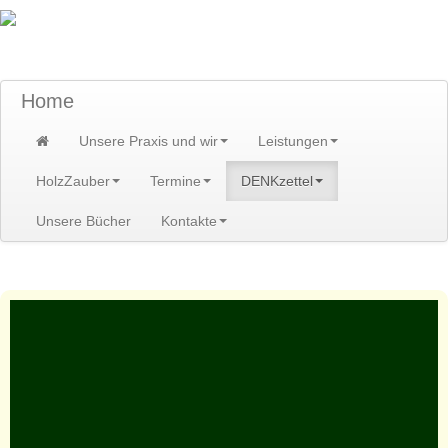
TraumzeitPraxis am Scheibenberg/Erzgebirge
Susann und Hendrik Heidler
Home
Unsere Praxis und wir
Leistungen
HolzZauber
Termine
DENKzettel
Unsere Bücher
Kontakte
Home
>
DENKzettel
>
DENKzettel