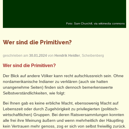
Foto: Sam Churchill, via wikimedia commons
Wer sind die Primitiven?
geschrieben am
30.01.2024
von
Hendrik Heidler
, Scheibenberg
Wer sind die Primitiven?
Der Blick auf andere Völker kann recht aufschlussreich sein. Ohne
nordamerikanische Indianer zu verklären (auch sie hatten
unangenehme Seiten) finden sich dennoch bemerkenswerte
Selbstverständlichkeiten, wie folgt:
Bei Ihnen gab es keine erbliche Macht, ebensowenig Macht auf
Lebenszeit oder durch Zugehörigkeit zu privilegierten (politisch-
wirtschaftlichen) Gruppen. Bei deren Ratsversammlungen konnten
alle frei ihre Meinung äußern und wenn mehrheitlich der Häuptling
kein Vertrauen mehr genoss, zog er sich von selbst freiwillig zurück.