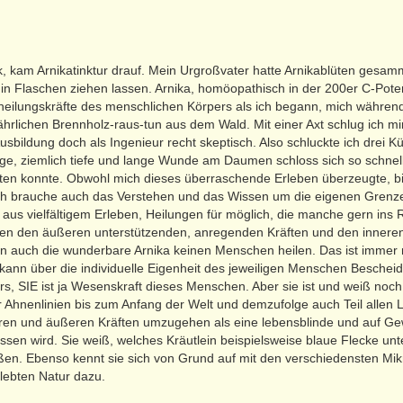
ck, kam Arnikatinktur drauf. Mein Urgroßvater hatte Arnikablüten gesam
 Flaschen ziehen lassen. Arnika, homöopathisch in der 200er C-Poten
heilungskräfte des menschlichen Körpers als ich begann, mich währe
ljährlichen Brennholz-raus-tun aus dem Wald. Mit einer Axt schlug ich 
usbildung doch als Ingenieur recht skeptisch. Also schluckte ich dre
ige, ziemlich tiefe und lange Wunde am Daumen schloss sich so schnel
en konnte. Obwohl mich dieses überraschende Erleben überzeugte, bin
 Ich brauche auch das Verstehen und das Wissen um die eigenen Grenzen
h aus vielfältigem Erleben, Heilungen für möglich, die manche gern in
chen den äußeren unterstützenden, anregenden Kräften und den inneren
n auch die wunderbare Arnika keinen Menschen heilen. Das ist immer n
 kann über die individuelle Eigenheit des jeweiligen Menschen Beschei
, SIE ist ja Wesenskraft dieses Menschen. Aber sie ist und weiß noch m
r Ahnenlinien bis zum Anfang der Welt und demzufolge auch Teil allen
ren und äußeren Kräften umzugehen als eine lebensblinde und auf Ge
en wird. Sie weiß, welches Kräutlein beispielsweise blaue Flecke unters
ßen. Ebenso kennt sie sich von Grund auf mit den verschiedensten Mik
lebten Natur dazu.