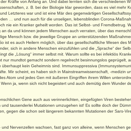
z der Kräfte von Anfang an. Und dabei lernten sich die verschiedenen
ssenschaften, z. B. bei der Biologie klar geworden, dass es viel mehr 
nd Letzteres war und ist eine Mär des gegenwärtigen Gesellschaftssys
jeden … und nun auch für die unseligen, lebensblinden Corona-Maßna
h nie ein Kranker geheilt worden. Das ist Selbst- und Fremdbetrug. W
ng an da und können jedem Menschen auch verraten, über das menschli
lige Mensch bzw. die jeweilige Gruppe an unterstützenden Maßnahmen
 So ist es auch Heilern möglich, über das gesellschaftliche Wesen de
der, sich in andere Menschen einzufühlen und die „Sprache“ der Selb
ngt die „Lösung“ immer selbst mit. Warum sollte es bei infektiös Kran
ht nur mundtot gemacht sondern regelrecht besinnungslos geprügelt, a
e überhaupt kein Geheimnis sind. Immunsuppressiva (Immunsystemun
te. Mir scheint, es haben sich in Mainstreamwissenschaft, -medizin und
edes Atom und jedes Gen mit äußeren Eingriffen ihrem Willen unterord
. Wenn ja, wenn sich nicht begeistert und auch demütig dem Wunder 
 menschlichen Gene auch aus verinnerlichten, eingefügten Viren besteh
n und tausenderlei Mutationen umzugehen ist! Es sollte doch der Dümm
n, gegen die schon seit längerem bekannten Mutationen der Sars-Vir
un- und Nervenzellen wachsen, fast ganz von alleine, wenn Menschen g