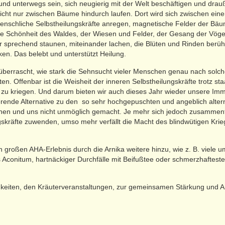
d unterwegs sein, sich neugierig mit der Welt beschäftigen und drau
nicht nur zwischen Bäume hindurch laufen. Dort wird sich zwischen ein
menschliche Selbstheilungskräfte anregen, magnetische Felder der Bäu
ie Schönheit des Waldes, der Wiesen und Felder, der Gesang der Vö
 sprechend staunen, miteinander lachen, die Blüten und Rinden berü
n. Das belebt und unterstützt Heilung.
berrascht, wie stark die Sehnsucht vieler Menschen genau nach solch
. Offenbar ist die Weisheit der inneren Selbstheilungskräfte trotz sta
zu kriegen. Und darum bieten wir auch dieses Jahr wieder unsere Im
tierende Alternative zu den so sehr hochgepuschten und angeblich al
 Ihnen und uns nicht unmöglich gemacht. Je mehr sich jedoch zusammen
gskräfte zuwenden, umso mehr verfällt die Macht des blindwütigen Kr
 großen AHA-Erlebnis durch die Arnika weitere hinzu, wie z. B. viele
Aconitum, hartnäckiger Durchfälle mit Beifußtee oder schmerzhaftest
eiten, den Kräuterveranstaltungen, zur gemeinsamen Stärkung und An