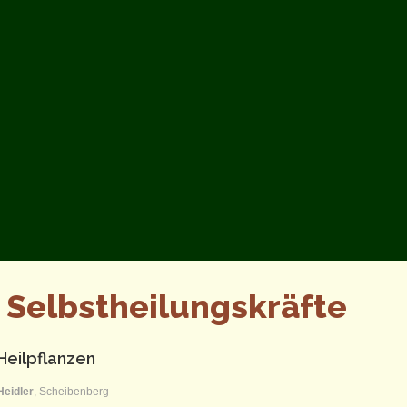
 Selbstheilungskräfte
eilpflanzen
Heidler
, Scheibenberg