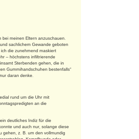
n bei meinen Eltern anzuschauen.
ck und sachlichem Gewande geboten
l ich die zunehmend maskiert
hr – höchstens infiltrierende
insamt Sterbenden gehen, die in
alten Gummihandschuhen bestenfalls“
 nur daran denke.
edial rund um die Uhr mit
onntagspredigten an die
n deutliches Indiz für die
n konnte und auch nur, solange diese
 zu gehen, z. B. um den vollmundig