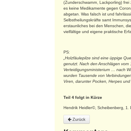
(Zunderschwamm, Lackporling) frei z
es keine Medikamente gegen Corona g
abgetan. Was falsch ist und fahrläss
Selbstheilungskräfte samt Immunsys
erstaunliches bei den Menschen, die
vielfältige und eigene praktische Erf
PS:
„Holzfäulepilze sind eine üppige Qu
genutzt. Nach den Anschlägen vom 1
Verteidigungsministerium … nach Wir
wurden Tausende von Verbindungen; d
Viren, darunter Pocken, Herpes und
Teil 4 folgt in Kürze
Hendrik Heidler©, Scheibenberg, 1
Zurück