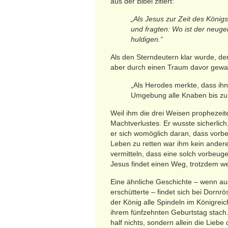
aus der Bibel zitiert:
„Als Jesus zur Zeit des Köni
und fragten: Wo ist der neu
huldigen.“
Als den Sterndeutern klar wurde, 
aber durch einen Traum davor gewa
„Als Herodes merkte, dass ihn
Umgebung alle Knaben bis zum 
Weil ihm die drei Weisen prophezeit
Machtverlustes. Er wusste sicherlich
er sich womöglich daran, dass vorbe
Leben zu retten war ihm kein ander
vermitteln, dass eine solch vorbeu
Jesus findet einen Weg, trotzdem wei
Eine ähnliche Geschichte – wenn auc
erschütterte – findet sich bei Dorn
der König alle Spindeln im Königrei
ihrem fünfzehnten Geburtstag stach
half nichts, sondern allein die Lieb