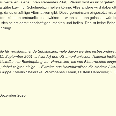
u verteilen (siehe unten stehendes Zitat). Warum wird es nicht getan?
äbe bzw. nur Schulmedizin helfen könne. Alles andere wird dabei oft r
ig, da es unzählige Alternativen gibt. Diese gemeinsam eingesetzt mit 
tem könnten erstaunliches bewirken … wenn sie denn gelassen würden
 sich selbst damit beschäftigen, stärken und heilen. Das ist keine Be
ahrung!
elle für virushemmende Substanzen; viele davon werden insbesondere i
1. September 2001 … (wurde) den US-amerikanischen National Instit
kstoffen zur Bekämpfung von Viruswellen, die von Bioterroristen losge
abei zeigten einige … Extrakte aus Holzfäulepilzen die stärkste Aktivi
 Grippe.“
Merlin Sheldrake, Verwobenes Leben, Ullstein Hardcover; 2. 
. Dezember 2020