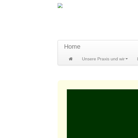
TraumzeitPraxis 
Susann und Hendrik Heidler
Home
Unsere Praxis und wir
Home
>
DENKzettel
>
DENKzettel