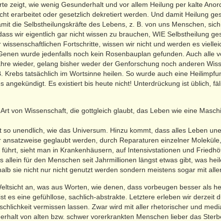
te zeigt, wie wenig Gesunderhalt und vor allem Heilung per kalte Ano
ht erarbeitet oder gesetzlich dekretiert werden. Und damit Heilung ges
it die Selbstheilungskräfte des Lebens, z. B. von uns Menschen, sich
ass wir eigentlich gar nicht wissen zu brauchen, WIE Selbstheilung ge
er wissenschaftlichen Fortschritte, wissen wir nicht und werden es viell
Genen wurde jedenfalls noch kein Rosenbauplan gefunden. Auch alle 
ahre wieder, gelang bisher weder der Genforschung noch anderen Wis
B. Krebs tatsächlich im Wortsinne heilen. So wurde auch eine Heilimpfu
angekündigt. Es existiert bis heute nicht! Unterdrückung ist üblich, fäl
Art von Wissenschaft, die gottgleich glaubt, das Leben wie eine Masc
t so unendlich, wie das Universum. Hinzu kommt, dass alles Leben un
r ansatzweise geglaubt werden, durch Reparaturen einzelner Moleküle,
führt, sieht man in Krankenhäusern, auf Intensivstationen und Fried
s allein für den Menschen seit Jahrmillionen längst etwas gibt, was hei
shalb sie nicht nur nicht genutzt werden sondern meistens sogar mit al
tsicht an, was aus Worten, wie denen, dass vorbeugen besser als heil
t es eine gefühllose, sachlich-abstrakte. Letztere erleben wir derzeit d
lichkeit vermissen lassen. Zwar wird mit aller rhetorischer und medi
halt von alten bzw. schwer vorerkrankten Menschen lieber das Sterbe