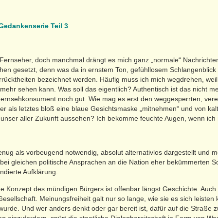
 Gedankenserie Teil 3
n Fernseher, doch manchmal drängt es mich ganz „normale“ Nachrichte
chen gesetzt, denn was da in ernstem Ton, gefühllosem Schlangenbli
errücktheiten bezeichnet werden. Häufig muss ich mich wegdrehen, wei
 mehr sehen kann. Was soll das eigentlich? Authentisch ist das nicht me
Fernsehkonsument noch gut. Wie mag es erst den weggesperrten, vere
er als letztes bloß eine blaue Gesichtsmaske „mitnehmen“ und von k
ch unser aller Zukunft aussehen? Ich bekomme feuchte Augen, wenn ich
enug als vorbeugend notwendig, absolut alternativlos dargestellt und m
Dabei gleichen politische Ansprachen an die Nation eher bekümmerten S
ndierte Aufklärung.
Konzept des mündigen Bürgers ist offenbar längst Geschichte. Auch ei
esellschaft. Meinungsfreiheit galt nur so lange, wie sie es sich leiste
t wurde. Und wer anders denkt oder gar bereit ist, dafür auf die Straße