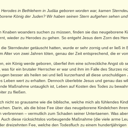
gs Herodes in Bethlehem in Judäa geboren worden war, kamen Sternd
geborene König der Juden? Wir haben seinen Stern aufgehen sehen un
den Knaben woanders suchen zu müssen, finden sie das neugeborene K
rnt, wieder zu Herodes zu gehen. So entgeht Jesus dem Zorn des Her
 die Sterndeuter getäuscht hatten, wurde er sehr zornig und er ließ i
Alter von zwei Jahren töten, genau der Zeit entsprechend, die er von
en, ein König werde geboren, überfiel ihm eine schreckliche Angst ob 
, was für ein brutaler Herrscher er war und ihm im Falle des Sturzes ni
ugen besser als heilen sei und ließ kurzerhand all diese unschuldige
es Leben wert zu erhalten. Dennoch überlebte Jesus und genau das wil
gende Maßnahme untauglich ist, Leben auf Kosten des Todes zu bewahr
ter zu fließen.
h nicht so grausame wie die biblische, welche mich als fühlendes Kind 
röschen. Darin, als die böse Fee über das neugeborene Kindelchen ihre
ch verbrennen – vermutlich zum Schaden seiner Untertaenen. Was aber
. Auch diese rücksichtslos vorbeugende Maßnahme (die viele arme Leu
e der dreizehnten Fee, welche den Todesfluch zu einem hundertjährigen 