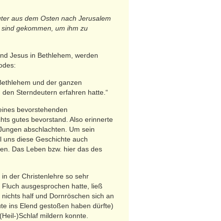
euter aus dem Osten nach Jerusalem
d sind gekommen, um ihm zu
ind Jesus in Bethlehem, werden
odes:
n Bethlehem und der ganzen
 den Sterndeutern erfahren hatte.“
seines bevorstehenden
chts gutes bevorstand. Also erinnerte
n Jungen abschlachten. Um sein
l uns diese Geschichte auch
en. Das Leben bzw. hier das des
in der Christenlehre so sehr
n Fluch ausgesprochen hatte, ließ
 nichts half und Dornröschen sich an
te ins Elend gestoßen haben dürfte)
(Heil-)Schlaf mildern konnte.