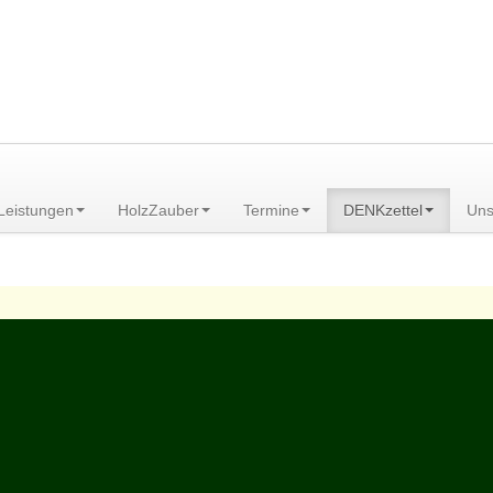
am Scheibenberg/Erzgebirge
Leistungen
HolzZauber
Termine
DENKzettel
Uns