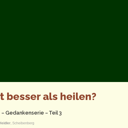
 besser als heilen?
 – Gedankenserie – Teil 3
Heidler
, Scheibenberg