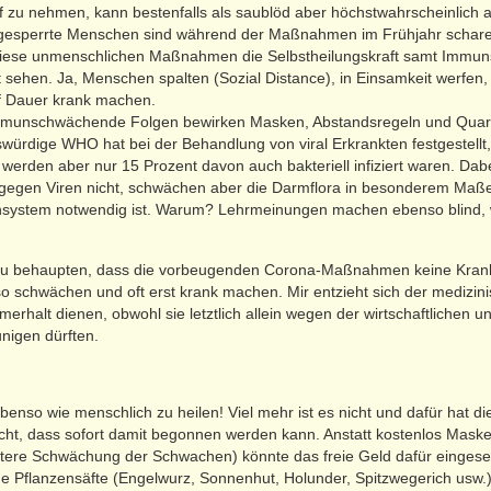
f zu nehmen, kann bestenfalls als saublöd aber höchstwahrscheinlich a
ggesperrte Menschen sind während der Maßnahmen im Frühjahr scharen
s diese unmenschlichen Maßnahmen die Selbstheilungskraft samt Immu
t sehen. Ja, Menschen spalten (Sozial Distance), in Einsamkeit werfen,
f Dauer krank machen.
mmunschwächende Folgen bewirken Masken, Abstandsregeln und Quara
würdige WHO hat bei der Behandlung von viral Erkrankten festgestellt
t werden aber nur 15 Prozent davon auch bakteriell infiziert waren. Dabe
gegen Viren nicht, schwächen aber die Darmflora in besonderem Maße,
nsystem notwendig ist. Warum? Lehrmeinungen machen ebenso blind, 
zu behaupten, dass die vorbeugenden Corona-Maßnahmen keine Kran
 schwächen und oft erst krank machen. Mir entzieht sich der medizini
halt dienen, obwohl sie letztlich allein wegen der wirtschaftlichen un
nigen dürften.
enso wie menschlich zu heilen! Viel mehr ist es nicht und dafür hat 
, dass sofort damit begonnen werden kann. Anstatt kostenlos Masken
tere Schwächung der Schwachen) könnte das freie Geld dafür eingese
Pflanzensäfte (Engelwurz, Sonnenhut, Holunder, Spitzwegerich usw.) 