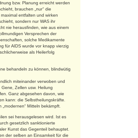
rdnung bzw. Planung erreicht werden
chieht, brauchen „nur“ die
 maximal entfalten und wirken
schieht, sondern nur WAS ihr
eicht nie herausfinden, wie aus einem
vollmundigen Versprechen der
senschaften, solche Medikamente
ng für AIDS wurde vor knapp vierzig
schlicherweise als Heilerfolg
hine behandeln zu können, blindwütig
endlich miteinander verwoben und
 Gene, Zellen usw. Heilung
höfen. Ganz abgesehen davon, wie
len kann: die Selbstheilungskräfte.
len „modernen“ Mitteln bekämpft.
en sei herausgelesen wird. Ist es
urch gesetzlich sanktionierte
aler Kunst das Gegenteil behauptet.
n der selben an Einsamkeit für die