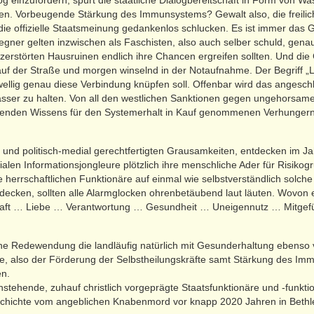
g einzufordern, spürt die staatliche Dialogbereitschaft in Form von 
en. Vorbeugende Stärkung des Immunsystems? Gewalt also, die freilic
ie offizielle Staatsmeinung gedankenlos schlucken. Es ist immer das G
fgegner gelten inzwischen als Faschisten, also auch selber schuld, gen
n zerstörten Hausruinen endlich ihre Chancen ergreifen sollten. Und d
auf der Straße und morgen winselnd in der Notaufnahme. Der Begriff „L
ellig genau diese Verbindung knüpfen soll. Offenbar wird das angeschl
Wasser zu halten. Von all den westlichen Sanktionen gegen ungehorsam
ehenden Wissens für den Systemerhalt in Kauf genommenen Verhunger
n und politisch-medial gerechtfertigten Grausamkeiten, entdecken im Ja
alen Informationsjongleure plötzlich ihre menschliche Ader für Risik
e herrschaftlichen Funktionäre auf einmal wie selbstverständlich solch
decken, sollten alle Alarmglocken ohrenbetäubend laut läuten. Wovon ei
haft … Liebe … Verantwortung … Gesundheit … Uneigennutz … Mitgefüh
eine Redewendung die landläufig natürlich mit Gesunderhaltung ebenso
 also der Förderung der Selbstheilungskräfte samt Stärkung des Imm
n.
ehende, zuhauf christlich vorgeprägte Staatsfunktionäre und -funktio
schichte vom angeblichen Knabenmord vor knapp 2020 Jahren in Bethl