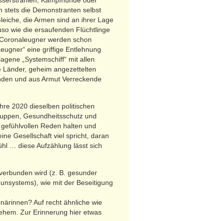
Wasserstrahlen, Kampfhunde oder
h stets die Demonstranten selbst
leiche, die Armen sind an ihrer Lage
auso wie die ersaufenden Flüchtlinge
ie Coronaleugner werden schon
eugner“ eine griffige Entlehnung
agene „Systemschiff“ mit allen
e Länder, geheim angezettelten
nden und aus Armut Verreckende
hre 2020 dieselben politischen
ogruppen, Gesundheitsschutz und
e gefühlvollen Reden halten und
ne Gesellschaft viel spricht, daran
l … diese Aufzählung lässt sich
 verbunden wird (z. B. gesunder
unsystems), wie mit der Beseitigung
närinnen? Auf recht ähnliche wie
ehem. Zur Erinnerung hier etwas