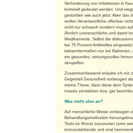
Verhinderung von Infektionen in Kau
kriminell gedeutet werden. Und we
gestorben wie auch jetzt. Aber da
wollen Verantwortliche offenbar nich
nicht nur schwach sondern muss au
Ähnlich unmenschliche und damit i
Medikamente. Selbst die diskussions
bei 75 Prozent Antibiotika eingesetz
bekanntermaßen nur bei Bakterien, 
ein gesundes, wirkungsvolles Immu
skrupellos.
Zusammenfassend erlaube ich mir 
Gegenteil Gesundheit vorbeugen also
meine These, dass diese dem Systemer
massiv verstärken bzw. gar beschleu
Was steht also an?
Auf menschliche Weise vorbeugen eb
Behandlungsmethoden hervorgebracht
Tests im Monat zuzumuten (eine wei
immunstärkende und viral hemmende 