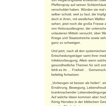
von Regierungsseite erbetenen Dialo
Pfefferspray auf seinen Schleimhäut
verschuldet haben. Würden sie mal d
selber schuld, weil zu faul, die Imp
doch in ihren, mit westlichen Waffe
sehen, jetzt noch die große Fresse 
von Holocaustleugner, der unterschw
unlauteren Mitteln versucht, über 
Kriege und Staatsstreiche sowie s
ganz zu schweigen.
Und jetzt, nach all den systemische
Entscheidungsträger samt ihrer medi
Infektvorbeugung. Allein wenn solch
gesundheitliche Themen für sich ent
fehlt es ihr … Freiheit … Gemeinsc
beliebig fortsetzen.
„Vorbeugen ist besser als heilen“, 
Ernährung, Bewegung, Lebensfreude,
krankmachender Lebensbedingunge
Auf welche Ideen kommen aber hochst
König Herodes in der biblischen Ge