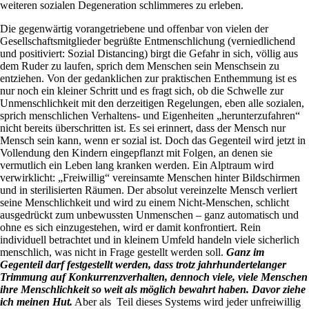
weiteren sozialen Degeneration schlimmeres zu erleben.
Die gegenwärtig vorangetriebene und offenbar von vielen der
Gesellschaftsmitglieder begrüßte Entmenschlichung (verniedlichend
und positiviert: Sozial Distancing) birgt die Gefahr in sich, völlig aus
dem Ruder zu laufen, sprich dem Menschen sein Menschsein zu
entziehen. Von der gedanklichen zur praktischen Enthemmung ist es
nur noch ein kleiner Schritt und es fragt sich, ob die Schwelle zur
Unmenschlichkeit mit den derzeitigen Regelungen, eben alle sozialen,
sprich menschlichen Verhaltens- und Eigenheiten „herunterzufahren“
nicht bereits überschritten ist. Es sei erinnert, dass der Mensch nur
Mensch sein kann, wenn er sozial ist. Doch das Gegenteil wird jetzt in
Vollendung den Kindern eingepflanzt mit Folgen, an denen sie
vermutlich ein Leben lang kranken werden. Ein Alptraum wird
verwirklicht: „Freiwillig“ vereinsamte Menschen hinter Bildschirmen
und in sterilisierten Räumen. Der absolut vereinzelte Mensch verliert
seine Menschlichkeit und wird zu einem Nicht-Menschen, schlicht
ausgedrückt zum unbewussten Unmenschen – ganz automatisch und
ohne es sich einzugestehen, wird er damit konfrontiert. Rein
individuell betrachtet und in kleinem Umfeld handeln viele sicherlich
menschlich, was nicht in Frage gestellt werden soll.
Ganz im
Gegenteil darf festgestellt werden, dass trotz jahrhundertelanger
Trimmung auf Konkurrenzverhalten, dennoch viele, viele Menschen
ihre Menschlichkeit so weit als möglich bewahrt haben. Davor ziehe
ich meinen Hut.
Aber als Teil dieses Systems wird jeder unfreiwillig