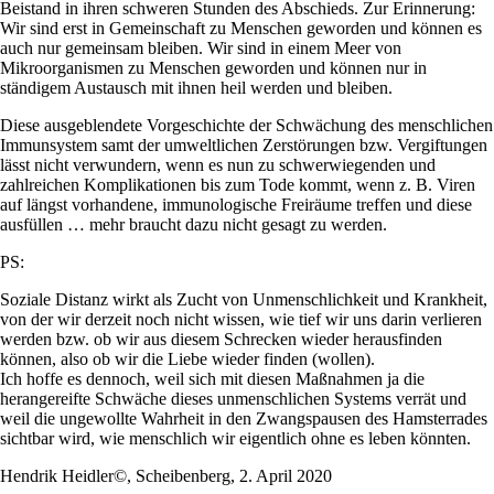
Beistand in ihren schweren Stunden des Abschieds. Zur Erinnerung:
Wir sind erst in Gemeinschaft zu Menschen geworden und können es
auch nur gemeinsam bleiben. Wir sind in einem Meer von
Mikroorganismen zu Menschen geworden und können nur in
ständigem Austausch mit ihnen heil werden und bleiben.
Diese ausgeblendete Vorgeschichte der Schwächung des menschlichen
Immunsystem samt der umweltlichen Zerstörungen bzw. Vergiftungen
lässt nicht verwundern, wenn es nun zu schwerwiegenden und
zahlreichen Komplikationen bis zum Tode kommt, wenn z. B. Viren
auf längst vorhandene, immunologische Freiräume treffen und diese
ausfüllen … mehr braucht dazu nicht gesagt zu werden.
PS:
Soziale Distanz wirkt als Zucht von Unmenschlichkeit und Krankheit,
von der wir derzeit noch nicht wissen, wie tief wir uns darin verlieren
werden bzw. ob wir aus diesem Schrecken wieder herausfinden
können, also ob wir die Liebe wieder finden (wollen).
Ich hoffe es dennoch, weil sich mit diesen Maßnahmen ja die
herangereifte Schwäche dieses unmenschlichen Systems verrät und
weil die ungewollte Wahrheit in den Zwangspausen des Hamsterrades
sichtbar wird, wie menschlich wir eigentlich ohne es leben könnten.
Hendrik Heidler©, Scheibenberg, 2. April 2020