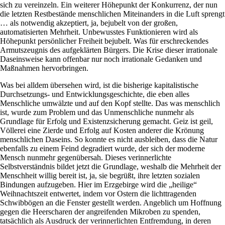
sich zu vereinzeln. Ein weiterer Höhepunkt der Konkurrenz, der nun
die letzten Restbestände menschlichen Miteinanders in die Luft sprengt
… als notwendig akzeptiert, ja, bejubelt von der großen,
automatisierten Mehrheit. Unbewusstes Funktionieren wird als
Höhepunkt persönlicher Freiheit bejubelt. Was für erschreckendes
Armutszeugnis des aufgeklärten Bürgers. Die Krise dieser irrationale
Daseinsweise kann offenbar nur noch irrationale Gedanken und
Maßnahmen hervorbringen.
Was bei alldem übersehen wird, ist die bisherige kapitalistische
Durchsetzungs- und Entwicklungsgeschichte, die eben alles
Menschliche umwälzte und auf den Kopf stellte. Das was menschlich
ist, wurde zum Problem und das Unmenschliche nunmehr als
Grundlage für Erfolg und Existenzsicherung gemacht. Geiz ist geil,
Völlerei eine Zierde und Erfolg auf Kosten anderer die Krönung
menschlichen Daseins. So konnte es nicht ausbleiben, dass die Natur
ebenfalls zu einem Feind degradiert wurde, der sich der moderne
Mensch nunmehr gegenübersah. Dieses verinnerlichte
Selbstverständnis bildet jetzt die Grundlage, weshalb die Mehrheit der
Menschheit willig bereit ist, ja, sie begrüßt, ihre letzten sozialen
Bindungen aufzugeben. Hier im Erzgebirge wird die „heilige“
Weihnachtszeit entwertet, indem vor Ostern die lichttragenden
Schwibbögen an die Fenster gestellt werden. Angeblich um Hoffnung
gegen die Heerscharen der angreifenden Mikroben zu spenden,
tatsächlich als Ausdruck der verinnerlichten Entfremdung, in deren