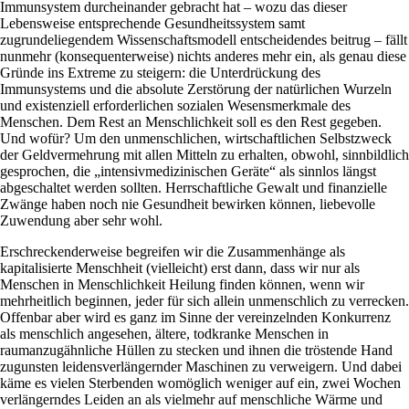
Immunsystem durcheinander gebracht hat – wozu das dieser
Lebensweise entsprechende Gesundheitssystem samt
zugrundeliegendem Wissenschaftsmodell entscheidendes beitrug – fällt
nunmehr (konsequenterweise) nichts anderes mehr ein, als genau diese
Gründe ins Extreme zu steigern: die Unterdrückung des
Immunsystems und die absolute Zerstörung der natürlichen Wurzeln
und existenziell erforderlichen sozialen Wesensmerkmale des
Menschen. Dem Rest an Menschlichkeit soll es den Rest gegeben.
Und wofür? Um den unmenschlichen, wirtschaftlichen Selbstzweck
der Geldvermehrung mit allen Mitteln zu erhalten, obwohl, sinnbildlich
gesprochen, die „intensivmedizinischen Geräte“ als sinnlos längst
abgeschaltet werden sollten. Herrschaftliche Gewalt und finanzielle
Zwänge haben noch nie Gesundheit bewirken können, liebevolle
Zuwendung aber sehr wohl.
Erschreckenderweise begreifen wir die Zusammenhänge als
kapitalisierte Menschheit (vielleicht) erst dann, dass wir nur als
Menschen in Menschlichkeit Heilung finden können, wenn wir
mehrheitlich beginnen, jeder für sich allein unmenschlich zu verrecken.
Offenbar aber wird es ganz im Sinne der vereinzelnden Konkurrenz
als menschlich angesehen, ältere, todkranke Menschen in
raumanzugähnliche Hüllen zu stecken und ihnen die tröstende Hand
zugunsten leidensverlängernder Maschinen zu verweigern. Und dabei
käme es vielen Sterbenden womöglich weniger auf ein, zwei Wochen
verlängerndes Leiden an als vielmehr auf menschliche Wärme und