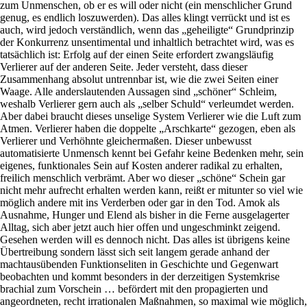
zum Unmenschen, ob er es will oder nicht (ein menschlicher Grund
genug, es endlich loszuwerden). Das alles klingt verrückt und ist es
auch, wird jedoch verständlich, wenn das „geheiligte“ Grundprinzip
der Konkurrenz unsentimental und inhaltlich betrachtet wird, was es
tatsächlich ist: Erfolg auf der einen Seite erfordert zwangsläufig
Verlierer auf der anderen Seite. Jeder versteht, dass dieser
Zusammenhang absolut untrennbar ist, wie die zwei Seiten einer
Waage. Alle anderslautenden Aussagen sind „schöner“ Schleim,
weshalb Verlierer gern auch als „selber Schuld“ verleumdet werden.
Aber dabei braucht dieses unselige System Verlierer wie die Luft zum
Atmen. Verlierer haben die doppelte „Arschkarte“ gezogen, eben als
Verlierer und Verhöhnte gleichermaßen. Dieser unbewusst
automatisierte Unmensch kennt bei Gefahr keine Bedenken mehr, sein
eigenes, funktionales Sein auf Kosten anderer radikal zu erhalten,
freilich menschlich verbrämt. Aber wo dieser „schöne“ Schein gar
nicht mehr aufrecht erhalten werden kann, reißt er mitunter so viel wie
möglich andere mit ins Verderben oder gar in den Tod. Amok als
Ausnahme, Hunger und Elend als bisher in die Ferne ausgelagerter
Alltag, sich aber jetzt auch hier offen und ungeschminkt zeigend.
Gesehen werden will es dennoch nicht. Das alles ist übrigens keine
Übertreibung sondern lässt sich seit langem gerade anhand der
machtausübenden Funktionseliten in Geschichte und Gegenwart
beobachten und kommt besonders in der derzeitigen Systemkrise
brachial zum Vorschein … befördert mit den propagierten und
angeordneten, recht irrationalen Maßnahmen, so maximal wie möglich,