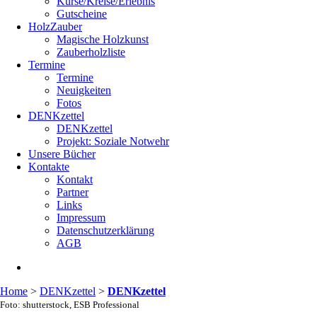
Kurse/Kreise/Erlebnis
Gutscheine
HolzZauber
Magische Holzkunst
Zauberholzliste
Termine
Termine
Neuigkeiten
Fotos
DENKzettel
DENKzettel
Projekt: Soziale Notwehr
Unsere Bücher
Kontakte
Kontakt
Partner
Links
Impressum
Datenschutzerklärung
AGB
Home
>
DENKzettel
>
DENKzettel
Foto: shutterstock, ESB Professional