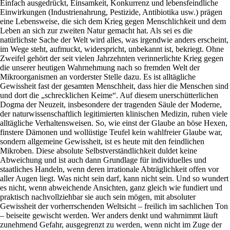
Einfach ausgedrückt, Einsamkeit, Konkurrenz und lebensfeindliche
Einwirkungen (Industrienahrung, Pestizide, Antibiotika usw.) prägen
eine Lebensweise, die sich dem Krieg gegen Menschlichkeit und dem
Leben an sich zur zweiten Natur gemacht hat. Als sei es die
natürlichste Sache der Welt wird alles, was irgendwie anders erscheint,
im Wege steht, aufmuckt, widerspricht, unbekannt ist, bekriegt. Ohne
Zweifel gehört der seit vielen Jahrzehnten verinnerlichte Krieg gegen
die unserer heutigen Wahrnehmung nach so fremden Welt der
Mikroorganismen an vorderster Stelle dazu. Es ist alltägliche
Gewissheit fast der gesamten Menschheit, dass hier die Menschen sind
und dort die „schrecklichen Keime“. Auf diesem unerschütterlichen
Dogma der Neuzeit, insbesondere der tragenden Säule der Moderne,
der naturwissenschaftlich legitimierten klinischen Medizin, ruhen viele
alltägliche Verhaltensweisen. So, wie einst der Glaube an böse Hexen,
finstere Dämonen und wollüstige Teufel kein wahlfreier Glaube war,
sondern allgemeine Gewissheit, ist es heute mit den feindlichen
Mikroben. Diese absolute Selbstverständlichkeit duldet keine
Abweichung und ist auch dann Grundlage für individuelles und
staatliches Handeln, wenn deren irrationale Abträglichkeit offen vor
aller Augen liegt. Was nicht sein darf, kann nicht sein. Und so wundert
es nicht, wenn abweichende Ansichten, ganz gleich wie fundiert und
praktisch nachvollziehbar sie auch sein mögen, mit absoluter
Gewissheit der vorherrschenden Weltsicht – freilich im sachlichen Ton
– beiseite gewischt werden. Wer anders denkt und wahrnimmt läuft
zunehmend Gefahr, ausgegrenzt zu werden, wenn nicht im Zuge der