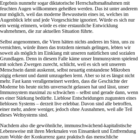
Ergebnis nunmehr sogar diktatorische Herrschaftsmaßnahmen mit
feuchten Augen willkommen geheißen werden. Das ist unter anderem
nur möglich, weil das moderne Bewusstsein eines ist, welches im
Augenblick lebt und jede Vorgeschichte ignoriert. Würde es sich nur
ein wenig erinnern, würde es eine erstaunliche Entwicklung
wahrnehmen, die zur aktuellen Situation führte.
Selbst angenommen, die Viren hätten nichts anderes im Sinn, uns zu
vernichten, würde ihnen das trotzdem niemals gelingen, lebten wir
soweit als möglich im Einklang mit unseren natürlichen und sozialen
Grundlagen. Denn in diesem Falle käme unser Immunsystem spielend
mit solchen Zwergen zurecht, schlicht, weil es sich seit unserem
Menschsein damit auskennt, selbst neuartig entstandene Mikroben
zügig erkennt und damit umzugehen lernt. Aber so ist es längst nicht
mehr. Fast kann verallgemeinert werden, dass die Geschichte der
Moderne bis heute nichts unversucht gelassen hat und lässt, unser
Immunsystem maximal zu schwächen – selbst und gerade dann, wenn
es einer Stärkung bedürfte. Lieblose Entscheidungen zugunsten eines
lieblosen Systems – derzeit live erlebbar. Davon sind alle betroffen,
einer mehr, andere weniger, jedoch ohne Ausnahmen, weil alle Teil
dieses Weltsystems sind.
Nachdem also die gewöhnliche, immunschwächend-kapitalistische
Lebensweise mit ihren Merkmalen von Einsamkeit und Entfremdung
zum Wohle der Konkurrenz ganz praktisch das menschliche