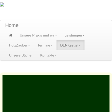
TraumzeitPraxis am Scheibenberg/Erzgebirge
Susann und Hendrik Heidler
Home
Unsere Praxis und wir
Leistungen
HolzZauber
Termine
DENKzettel
Unsere Bücher
Kontakte
Home
>
DENKzettel
>
DENKzettel