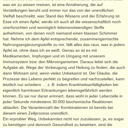
was wir zu wissen meinen, ist eine Annäherung, die auf
Vorstellungen beruht und immer nur das von der unendlichen
Vielfalt beschreibt, was Stand des Wissens und der Erfahrung ist.
Esse ich einen Apfel, werde ich auch all die wissenschaftlich noch
unerforschten und womöglich lebensnotwendigen Stoffe
aufnehmen, von denen noch niemand einen blassen Schimmer
hat. Nehme ich dem Apfel entsprechende, zusammengemischte
Nahrungsergänzungsstoffe zu mir, fällt alles das raus, was in jedem
Apfel ist, ohne dass ich es weiß. Genau so ist es mit
Medikamenten, Impfungen und im Umgang mit unserem
Immunsystem bzw. den Mikroorganismen. Daraus leitet sich die
Aufgabe ab, Wege der Vorbeugung und Heilung zu finden, die auch
dann Wirksam sind, wenn vieles Unbekannt ist. Der Glaube, die
Prozesse des Lebens perfekt zu begreifen und nachzustellen, kann
letztlich nur scheitern … z. B. indem Krankheitsanfälligkeiten bei
eigentlich harmlosen Erkrankungen lebensgefährlich werden
können. Es sei nur daran erinnert, dass wohl in jeder Leberzelle in
jeder Sekunde mindestens 30.000 biochemische Reaktionen
ablaufen. Die Variantenzahl der Kombinationen ist bereits bei
diesem einen Zellprozess unendlich.
Ein erprobter Weg, Unbekanntes nicht nur zuzulassen, ja, es sogar
zu benötigen und dennoch Gesundheit zu bewirken, sind die