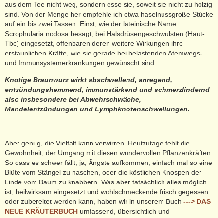
aus dem Tee nicht weg, sondern esse sie, soweit sie nicht zu holzig
sind. Von der Menge her empfehle ich etwa haselnussgroße Stücke
auf ein bis zwei Tassen. Einst, wie der lateinische Name
Scrophularia nodosa besagt, bei Halsdrüsengeschwulsten (Haut-
Tbc) eingesetzt, offenbaren deren weitere Wirkungen ihre
erstaunlichen Kräfte, wie sie gerade bei belastenden Atemwegs-
und Immunsystemerkrankungen gewünscht sind.
Knotige Braunwurz wirkt abschwellend, anregend,
entzündungshemmend, immunstärkend und schmerzlindernd
also insbesondere bei Abwehrschwäche,
Mandelentzündungen und Lymphknotenschwellungen.
Aber genug, die Vielfalt kann verwirren. Heutzutage fehlt die
Gewohnheit, der Umgang mit diesen wundervollen Pflanzenkräften.
So dass es schwer fällt, ja, Ängste aufkommen, einfach mal so eine
Blüte vom Stängel zu naschen, oder die köstlichen Knospen der
Linde vom Baum zu knabbern. Was aber tatsächlich alles möglich
ist, heilwirksam eingesetzt und wohlschmeckende frisch gegessen
oder zubereitet werden kann, haben wir in unserem Buch
---> DAS
NEUE KRÄUTERBUCH
umfassend, übersichtlich und