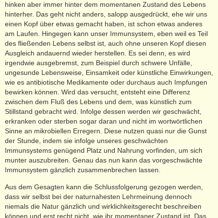
hinken aber immer hinter dem momentanen Zustand des Lebens
hinterher. Das geht nicht anders, salopp ausgedrückt, ehe wir uns
einen Kopf über etwas gemacht haben, ist schon etwas anderes
am Laufen. Hingegen kann unser Immunsystem, eben weil es Teil
des fließenden Lebens selbst ist, auch ohne unseren Kopf diesen
Ausgleich andauernd wieder herstellen. Es sei denn, es wird
irgendwie ausgebremst, zum Beispiel durch schwere Unfälle,
ungesunde Lebensweise, Einsamkeit oder künstliche Einwirkungen,
wie es antibiotische Medikamente oder durchaus auch Impfungen
bewirken können. Wird das versucht, entsteht eine Differenz
zwischen dem Fluß des Lebens und dem, was künstlich zum
Stillstand gebracht wird. Infolge dessen werden wir geschwächt,
erkranken oder sterben sogar daran und nicht im wortwörtlichen
Sinne an mikrobiellen Erregern. Diese nutzen quasi nur die Gunst
der Stunde, indem sie infolge unseres geschwächten
Immunsystems genügend Platz und Nahrung vorfinden, um sich
munter auszubreiten. Genau das nun kann das vorgeschwächte
Immunsystem gänzlich zusammenbrechen lassen.
Aus dem Gesagten kann die Schlussfolgerung gezogen werden,
dass wir selbst bei der naturnahesten Lehrmeinung dennoch
niemals die Natur gänzlich und wirklichkeitsgerecht beschreiben
können und erst recht nicht, wie ihr momentaner Zustand ist. Das,